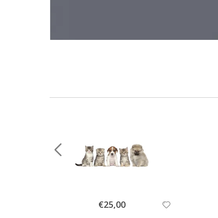
Special
€25,00
Price