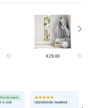
Special
€29,00
Price
ifieerde koper
Gever
st is ook
Uitstekende kwaliteit