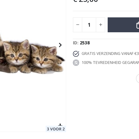
Special
39,00 €
Price
ID
2538
GRATIS VERZENDING VANAF €3
100% TEVREDENHEID GEGARA