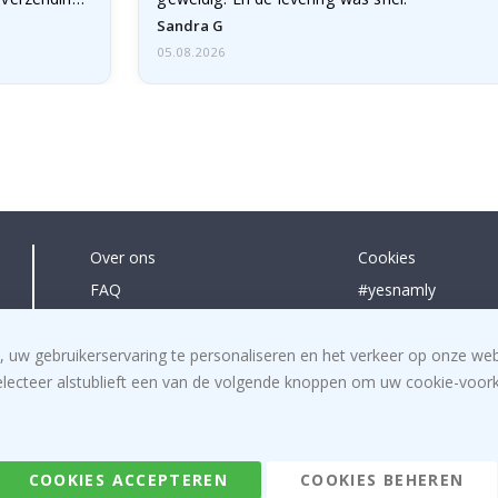
Sandra G
05.08.2026
Over ons
Cookies
FAQ
#yesnamly
Contacteer ons
Samenwerken met
Recht om te annuleren
Instructies
, uw gebruikerservaring te personaliseren en het verkeer op onze we
electeer alstublieft een van de volgende knoppen om uw cookie-voorke
Algemene voorwaarden
Inspiratie
Beoordelingen
COOKIES ACCEPTEREN
COOKIES BEHEREN