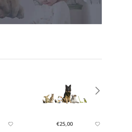
Special
€25,00
Price