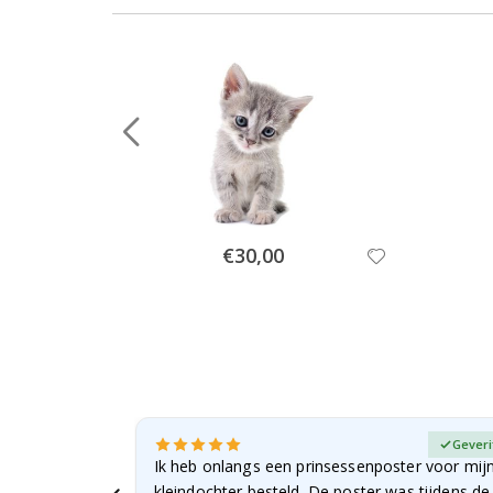
Special
€30,00
Price
fieerde koper
Geveri
ee... ze
Ik heb onlangs een prinsessenposter voor mij
…
kleindochter besteld. De poster was tijdens d