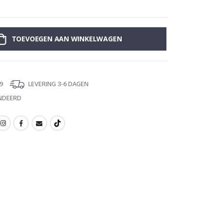
Muursticker - A
TOEVOEGEN AAN WINKELWAGEN
9
LEVERING 3-6 DAGEN
NDEERD