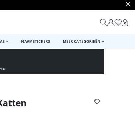
produ
0
winkel
AS
NAAMSTICKERS
MEER CATEGORIEËN
enen!
Mand
Naar de kassa
Katten