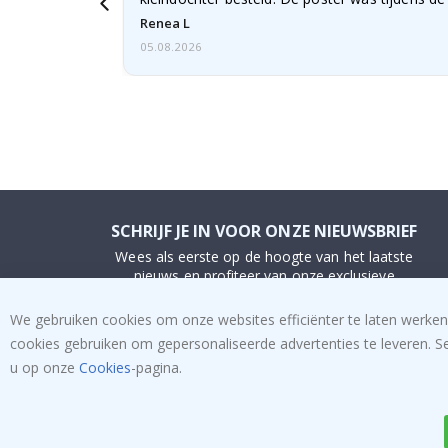
licht…
Renea L
05.08.2026
SCHRIJF JE IN VOOR ONZE NIEUWSBRIEF
Wees als eerste op de hoogte van het laatste
nieuws en profiteer van onze exclusieve
aanbiedingen.
We gebruiken cookies om onze websites efficiënter te laten werken
cookies gebruiken om gepersonaliseerde advertenties te leveren. S
INSCHRIJVEN
u op onze
Cookies
-pagina.