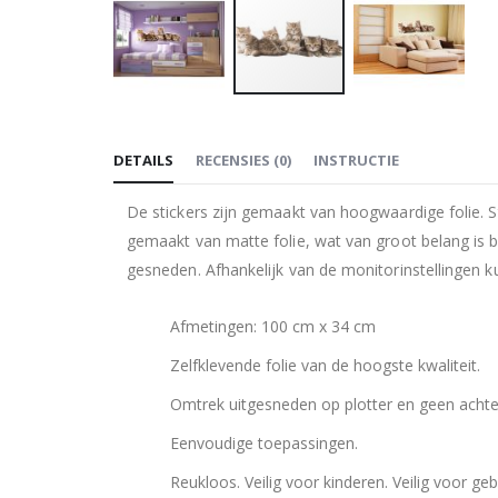
Ga
naar
DETAILS
RECENSIES
(
0
)
INSTRUCTIE
het
begin
De stickers zijn gemaakt van hoogwaardige folie. 
van
gemaakt van matte folie, wat van groot belang is b
de
gesneden. Afhankelijk van de monitorinstellingen k
afbeeldingen-
gallerij
Afmetingen: 100 cm x 34 cm
Zelfklevende folie van de hoogste kwaliteit.
Omtrek uitgesneden op plotter en geen achte
Eenvoudige toepassingen.
Reukloos. Veilig voor kinderen. Veilig voor geb