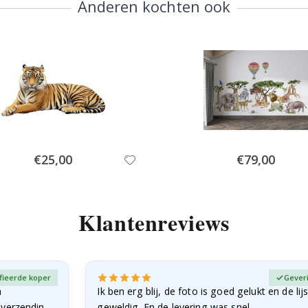
Anderen kochten ook
Special
Special
€25,00
€79,00
Price
Price
Klantenreviews
fieerde koper
Gever
n
Ik ben erg blij, de foto is goed gelukt en de lij
e verzending
geweldig. En de levering was snel.