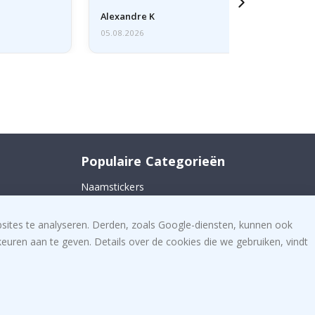
Alexandre K
05.08.2026
Populaire Categorieën
Naamstickers
 ons
Muurstickers
bsites te analyseren. Derden, zoals Google-diensten, kunnen ook
Tegelstickers
uren aan te geven. Details over de cookies die we gebruiken, vindt
Posters
Stickers
Plakfolie