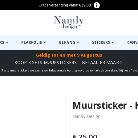
Gratis verzending vanaf
€39.00
.
RS
PLAKFOLIE
BEHANG
STICKERS
CANV
Geldig tot
en met 9 Augustus
KOOP 3 SETS MUURSTICKERS – BETAAL ER MAAR 2!
 3 sets muurstickers toe aan je winkelwagen, de korting wordt automatisch verrekend bij het afrek
euk ✔
Muursticker - 
Namly Design
€ 25,00