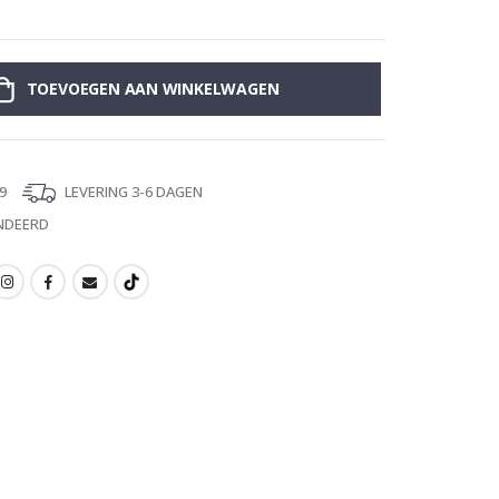
Muursticker - Zo
TOEVOEGEN AAN WINKELWAGEN
9
LEVERING 3-6 DAGEN
NDEERD