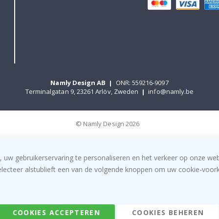
Namly Design AB
|
ONR: 559216-9097
Terminalgatan 9, 23261 Arlöv, Zweden
|
info@namly.be
© Namly Design 2026
, uw gebruikerservaring te personaliseren en het verkeer op onze we
electeer alstublieft een van de volgende knoppen om uw cookie-voorke
COOKIES ACCEPTEREN
COOKIES BEHEREN