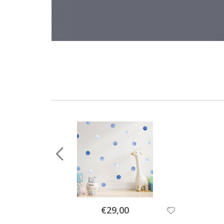
Special
€29,00
Price