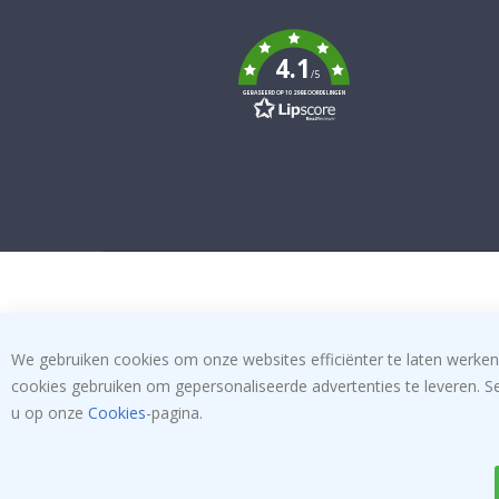
Tik
To
k
4.1
/5
GEBASEERD OP 1029 BEOORDELINGEN
We gebruiken cookies om onze websites efficiënter te laten werken
cookies gebruiken om gepersonaliseerde advertenties te leveren. S
u op onze
Cookies
-pagina.