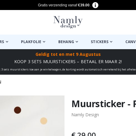
Gratis verzending vanaf
€39.00
.
RS
PLAKFOLIE
BEHANG
STICKERS
CANV
Geldig tot
en met 9 Augustus
KOOP 3 SETS MUURSTICKERS – BETAAL ER MAAR 2!
 3 sets muurstickers toe aan je winkelwagen, de korting wordt automatisch verrekend bij het afrek
N
euk ✔
Muursticker - 
Namly Design
€ 29,00