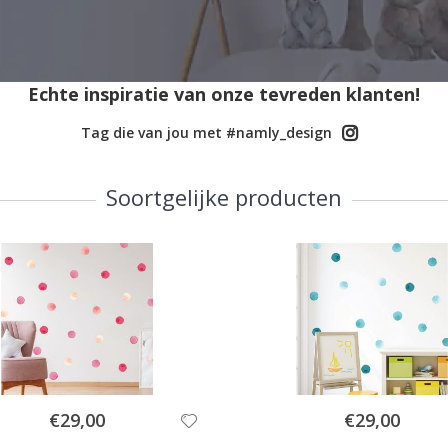
Echte inspiratie van onze tevreden klanten!
Tag die van jou met #namly_design
Soortgelijke producten
Special
Special
€29,00
€29,00
Price
Price