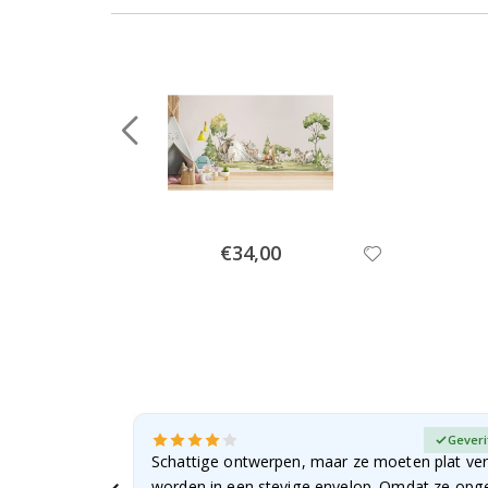
Special
€34,00
Price
fieerde koper
Geveri
Schattige ontwerpen, maar ze moeten plat ve
worden in een stevige envelop. Omdat ze opg