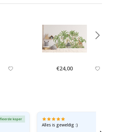
Special
€24,00
Price
fieerde koper
Gever
Alles is geweldig :)