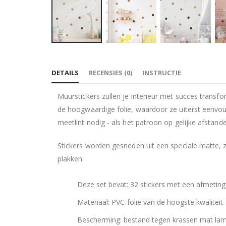
Ga
naar
DETAILS
RECENSIES
(
0
)
INSTRUCTIE
het
begin
Muurstickers zullen je interieur met succes transf
van
de hoogwaardige folie, waardoor ze uiterst eenvo
de
meetlint nodig - als het patroon op gelijke afstand
afbeeldingen-
gallerij
Stickers worden gesneden uit een speciale matte, 
plakken.
Deze set bevat: 32 stickers met een afmeting
Materiaal: PVC-folie van de hoogste kwaliteit
Bescherming: bestand tegen krassen mat lam