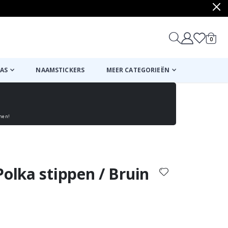
produ
0
winkel
AS
NAAMSTICKERS
MEER CATEGORIEËN
enen!
Mand
Naar de kassa
Polka stippen / Bruin