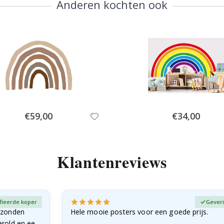
Anderen kochten ook
Special
Special
€59,00
€34,00
Price
Price
Klantenreviews
fieerde koper
Geveri
rzonden
Hele mooie posters voor een goede prijs.
erold en een