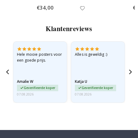
Special
€34,00
Spe
€
Price
Pri
Klantenreviews
e
Hele mooie posters voor
Alles is geweldig :)
Sn
een goede prijs.
pr
 de
Amalie W
Katja U
Gi
Geverifieerde koper
Geverifieerde koper
07.08.2026
07.08.2026
06.