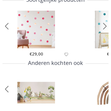
Special
€29,00
Spe
€
Price
Pri
Anderen kochten ook