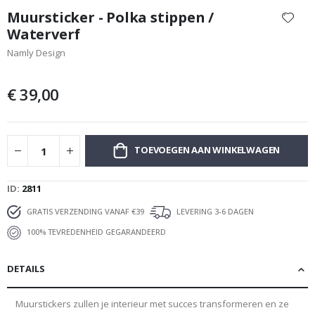
naar
Muursticker - Polka stippen /
het
Waterverf
begin
Namly Design
van
de
afbeeldingen-
€ 39,00
gallerij
TOEVOEGEN AAN WINKELWAGEN
ID
2811
GRATIS VERZENDING VANAF €39
LEVERING 3-6 DAGEN
100% TEVREDENHEID GEGARANDEERD
DETAILS
Muurstickers zullen je interieur met succes transformeren en ze