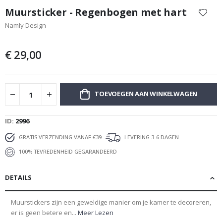
naar
Muursticker - Regenbogen met hart
het
Namly Design
begin
van
de
€ 29,00
afbeeldingen-
gallerij
TOEVOEGEN AAN WINKELWAGEN
ID
2996
GRATIS VERZENDING VANAF €39
LEVERING 3-6 DAGEN
100% TEVREDENHEID GEGARANDEERD
DETAILS
Muurstickers zijn een geweldige manier om je kamer te decoreren,
er is geen betere en...
Meer Lezen