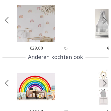
Special
€29,00
Spe
€
Price
Pri
Anderen kochten ook
Special
Spe