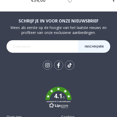
€34,00
€
Price
Pri
SCHRIJF JE IN VOOR ONZE NIEUWSBRIEF
Wees als eerste op de hoogte van het laatste nieuws en
profiteer van onze exclusieve aanbiedingen.
INSCHRIJVEN
Tik
To
k
4.1
/5
GEBASEERD OP 1019 BEOORDELINGEN
Over ons
Cookies