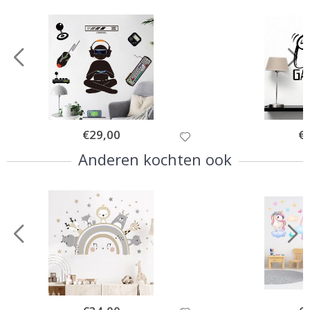
Special
€29,00
Spe
€
Price
Pri
Anderen kochten ook
Special
Spe