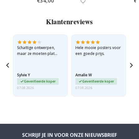
€34,00
€
Price
Pri
Klantenreviews
Schattige ontwerpen,
Hele mooie posters voor
All
maar ze moeten plat
een goede prijs.
verzonden worden in een
stevige envelop. Omdat
ze opgerold en een
Sylvie Y
Amalie W
Ka
beetje…
Geverifieerde koper
Geverifieerde koper
07.08.2026
07.08.2026
07.
SCHRIJF JE IN VOOR ONZE NIEUWSBRIEF