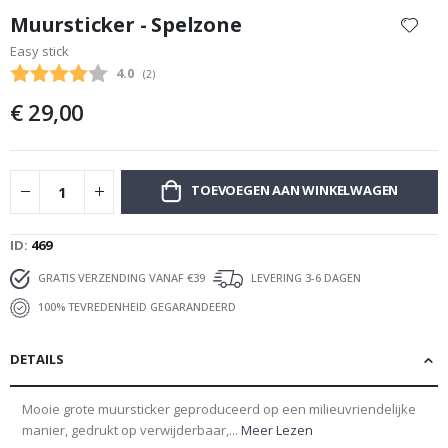
naar
Muursticker - Spelzone
het
Easy stick
begin
Gemiddelde beoordeling:
4.0
(
aantal stemmen:
2
)
van
de
€ 29,00
afbeeldingen-
gallerij
TOEVOEGEN AAN WINKELWAGEN
ID
469
GRATIS VERZENDING VANAF €39
LEVERING 3-6 DAGEN
100% TEVREDENHEID GEGARANDEERD
DETAILS
Mooie grote muursticker geproduceerd op een milieuvriendelijke
manier, gedrukt op verwijderbaar,...
Meer Lezen