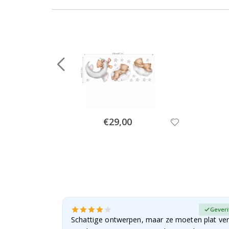
Special
€29,00
Price
fieerde koper
Geveri
Schattige ontwerpen, maar ze moeten plat ve