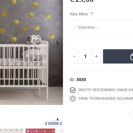
Kies kleur
apt
Special
29,00 €
Price
ID
3030
GRATIS VERZENDING VANAF €3
100% TEVREDENHEID GEGARA