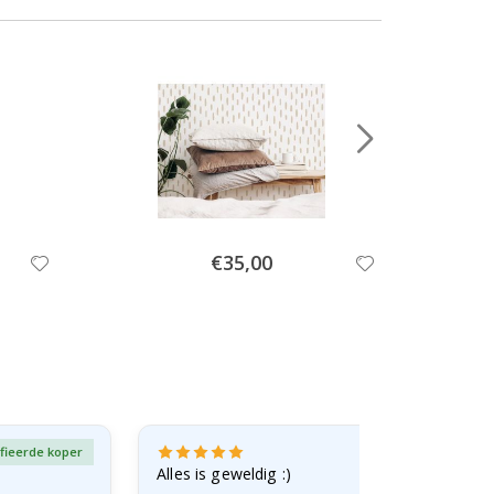
Special
€35,00
Price
fieerde koper
Gever
Alles is geweldig :)