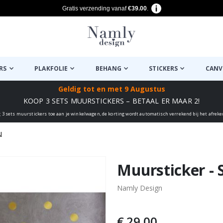
Gratis verzending vanaf
€39.00
.
RS
PLAKFOLIE
BEHANG
STICKERS
CANV
Geldig tot
en met 9 Augustus
KOOP 3 SETS MUURSTICKERS – BETAAL ER MAAR 2!
 3 sets muurstickers toe aan je winkelwagen, de korting wordt automatisch verrekend bij het afrek
N
euk ✔
Muursticker - 
Namly Design
€ 29,00