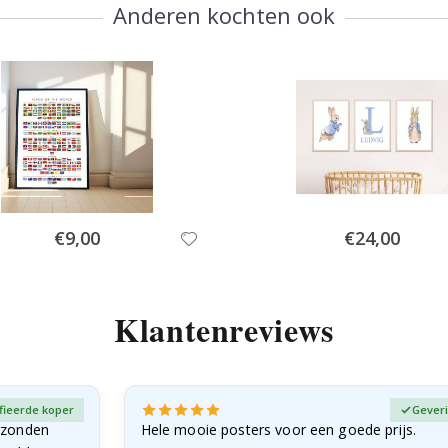
Anderen kochten ook
Special
Special
€9,00
€24,00
Price
Price
Klantenreviews
fieerde koper
Geveri
rzonden
Hele mooie posters voor een goede prijs.