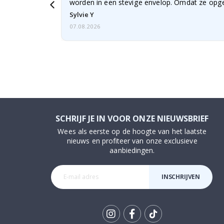
worden in een stevige envelop. Omdat ze opg
beetje…
Sylvie Y
07.08.2026
SCHRIJF JE IN VOOR ONZE NIEUWSBRIEF
Wees als eerste op de hoogte van het laatste
nieuws en profiteer van onze exclusieve
aanbiedingen.
INSCHRIJVEN