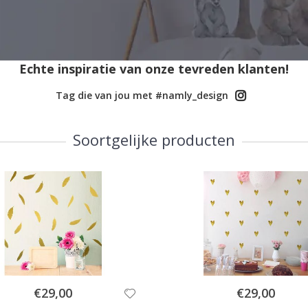
Echte inspiratie van onze tevreden klanten!
Tag die van jou met #namly_design
Soortgelijke producten
Special
Special
€29,00
€29,00
Price
Price