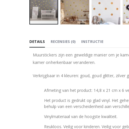
Ga
naar
DETAILS
RECENSIES
(
0
)
INSTRUCTIE
het
begin
Muurstickers zijn een geweldige manier om je kame
van
kamer onherkenbaar veranderen.
de
afbeeldingen-
Verkrijgbaar in 4 kleuren: goud, goud glitter, zilver gl
gallerij
Afmeting van het product: 14,8 x 21 cm x 6 ve
Het product is gedrukt op glad vinyl. Het gehe
behulp van een verscheidenheid aan verschillen
Vinylmateriaal van de hoogste kwaliteit.
Reukloos. Veilig voor kinderen. Veilig voor geb