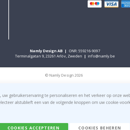
Namly Design AB
|
ONR: 559216-9097
Terminalgatan 9, 23261 Arlöv, Zweden
|
info@namly.be
© Namly Design 2026
, uw gebruikerservaring te personaliseren en het verkeer op onze we
electeer alstublieft een van de volgende knoppen om uw cookie-voorke
COOKIES ACCEPTEREN
COOKIES BEHEREN