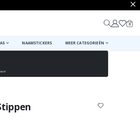
produ
0
winkel
AS
NAAMSTICKERS
MEER CATEGORIEËN
enen!
Mand
Naar de kassa
Stippen