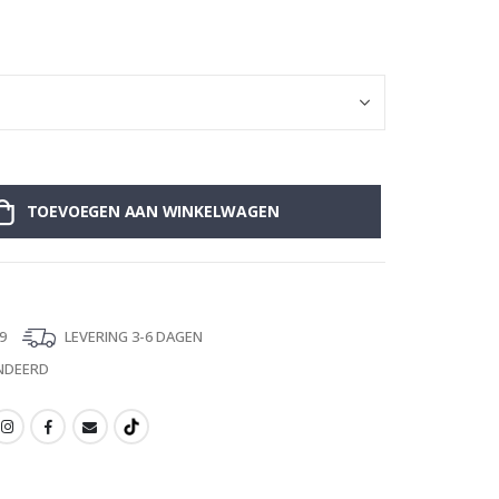
Al Hamdu Lillah
TOEVOEGEN AAN WINKELWAGEN
9
LEVERING 3-6 DAGEN
NDEERD