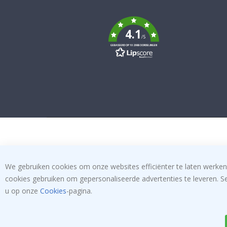
Tik
To
k
4.1
/5
GEBASEERD OP 1029 BEOORDELINGEN
We gebruiken cookies om onze websites efficiënter te laten werken
cookies gebruiken om gepersonaliseerde advertenties te leveren. S
u op onze
Cookies
-pagina.