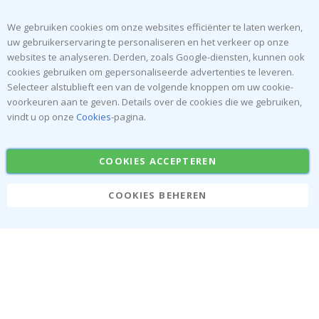
Recht om te annuleren
Instructies
We gebruiken cookies om onze websites efficiënter te laten werken,
Algemene voorwaarden
Inspiratie
uw gebruikerservaring te personaliseren en het verkeer op onze
Beoordelingen
websites te analyseren. Derden, zoals Google-diensten, kunnen ook
cookies gebruiken om gepersonaliseerde advertenties te leveren.
Populaire Categorieën
Selecteer alstublieft een van de volgende knoppen om uw cookie-
voorkeuren aan te geven. Details over de cookies die we gebruiken,
Naamstickers
Muurstickers
vindt u op onze
Cookies
-pagina.
Tegelstickers
Posters
Stickers
Plakfolie
COOKIES ACCEPTEREN
COOKIES BEHEREN
Namly Design AB
|
ONR: 559216-9097
Terminalgatan 9, 23261 Arlöv, Zweden
|
info@namly.be
© Namly Design 2026