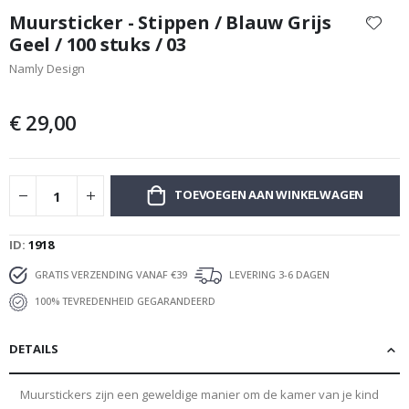
naar
Muursticker - Stippen / Blauw Grijs
het
Geel / 100 stuks / 03
begin
Namly Design
van
de
afbeeldingen-
€ 29,00
gallerij
TOEVOEGEN AAN WINKELWAGEN
ID
1918
GRATIS VERZENDING VANAF €39
LEVERING 3-6 DAGEN
100% TEVREDENHEID GEGARANDEERD
DETAILS
Muurstickers zijn een geweldige manier om de kamer van je kind