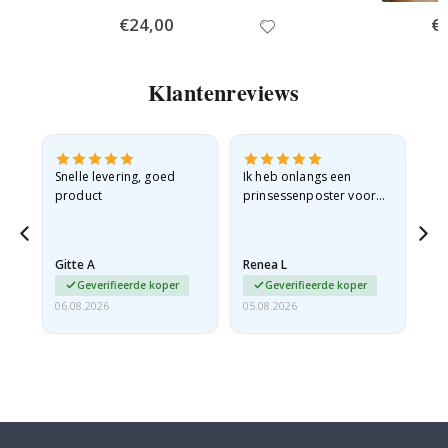
Special
€24,00
Spe
€
Price
Pri
Klantenreviews
 en
Snelle levering, goed
Ik heb onlangs een
Ik 
product
prinsessenposter voor
goe
ad
mijn kleindochter
oo
d
besteld. De poster was
lev
tijdens de verzending
Gitte A
Renea L
Sa
licht…
Geverifieerde koper
Geverifieerde koper
06.08.2026
05.08.2026
05.