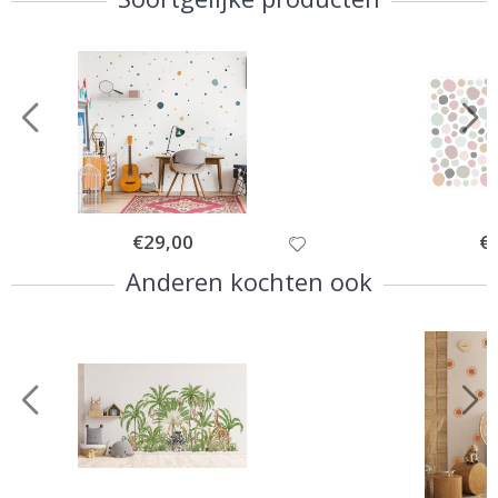
Special
€29,00
Spe
€
Price
Pri
Anderen kochten ook