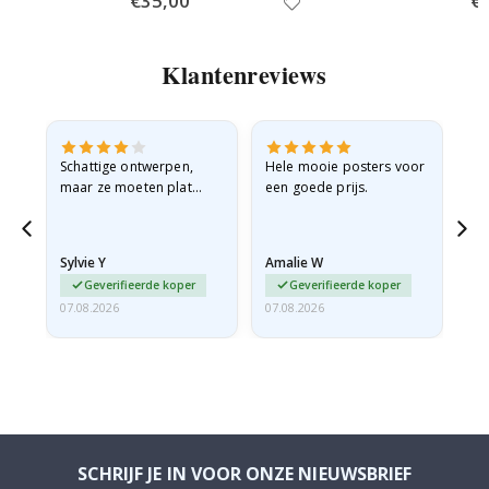
€35,00
€
Price
Pri
Klantenreviews
Schattige ontwerpen,
Hele mooie posters voor
All
maar ze moeten plat
een goede prijs.
verzonden worden in een
stevige envelop. Omdat
ze opgerold en een
Sylvie Y
Amalie W
Ka
beetje…
Geverifieerde koper
Geverifieerde koper
07.08.2026
07.08.2026
07.
SCHRIJF JE IN VOOR ONZE NIEUWSBRIEF