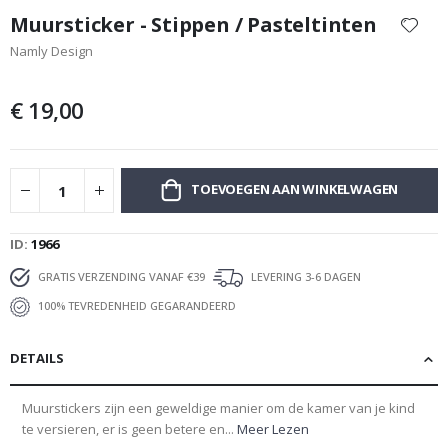
naar
Muursticker - Stippen / Pasteltinten
het
Namly Design
begin
van
de
€ 19,00
afbeeldingen-
gallerij
TOEVOEGEN AAN WINKELWAGEN
ID
1966
GRATIS VERZENDING VANAF €39
LEVERING 3-6 DAGEN
100% TEVREDENHEID GEGARANDEERD
DETAILS
Muurstickers zijn een geweldige manier om de kamer van je kind
te versieren, er is geen betere en...
Meer Lezen