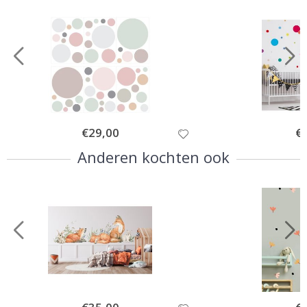
Special
€29,00
Spe
€
Price
Pri
Anderen kochten ook
Special
Spe