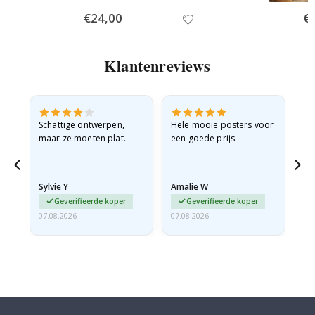
Special
€24,00
Spe
€
Price
Pri
Klantenreviews
Schattige ontwerpen,
Hele mooie posters voor
All
maar ze moeten plat
een goede prijs.
verzonden worden in een
stevige envelop. Omdat
ze opgerold en een
Sylvie Y
Amalie W
Ka
beetje…
Geverifieerde koper
Geverifieerde koper
07.08.2026
07.08.2026
07.