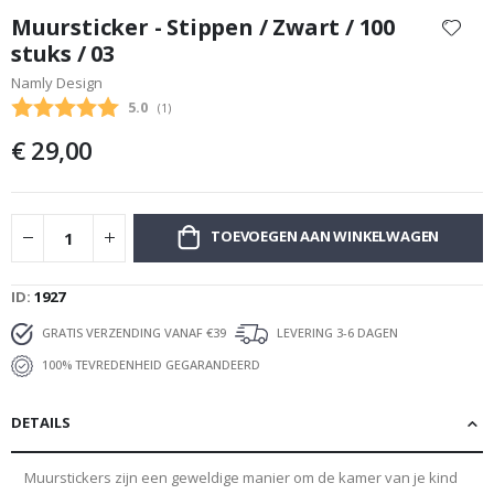
naar
Muursticker - Stippen / Zwart / 100
het
stuks / 03
begin
Namly Design
van
de
Gemiddelde beoordeling:
5.0
(
aantal stemmen:
1
)
afbeeldingen-
€ 29,00
gallerij
TOEVOEGEN AAN WINKELWAGEN
ID
1927
GRATIS VERZENDING VANAF €39
LEVERING 3-6 DAGEN
100% TEVREDENHEID GEGARANDEERD
DETAILS
Muurstickers zijn een geweldige manier om de kamer van je kind