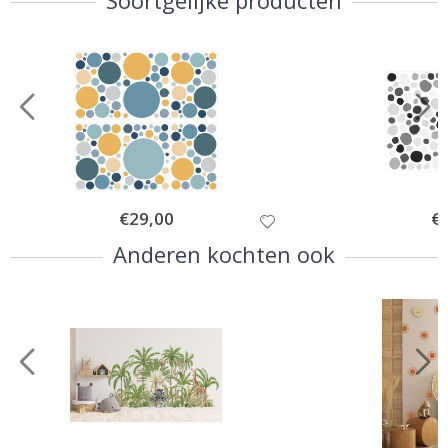
Special
€29,00
Spe
€
Price
Pri
Anderen kochten ook