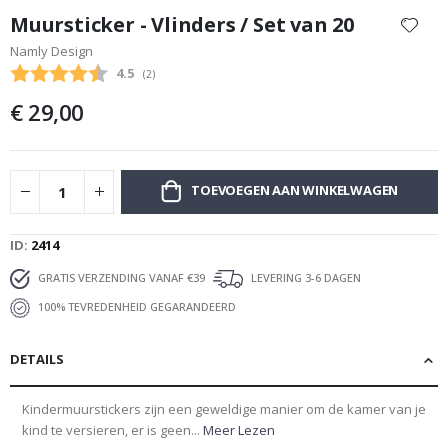
naar
Muursticker - Vlinders / Set van 20
het
Namly Design
begin
Gemiddelde beoordeling:
4.5
(
aantal stemmen:
2
)
van
de
€ 29,00
afbeeldingen-
gallerij
TOEVOEGEN AAN WINKELWAGEN
ID
2414
GRATIS VERZENDING VANAF €39
LEVERING 3-6 DAGEN
100% TEVREDENHEID GEGARANDEERD
DETAILS
Kindermuurstickers zijn een geweldige manier om de kamer van je
kind te versieren, er is geen...
Meer Lezen