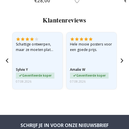
€28,00
€
Price
Pri
Klantenreviews
Schattige ontwerpen,
Hele mooie posters voor
All
maar ze moeten plat
een goede prijs.
verzonden worden in een
stevige envelop. Omdat
ze opgerold en een
Sylvie Y
Amalie W
Ka
beetje…
Geverifieerde koper
Geverifieerde koper
07.08.2026
07.08.2026
07.
SCHRIJF JE IN VOOR ONZE NIEUWSBRIEF