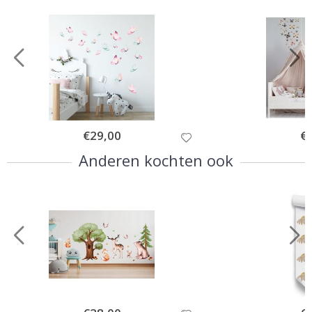
Special
€29,00
Spe
€
Price
Pri
Anderen kochten ook
Special
Spe