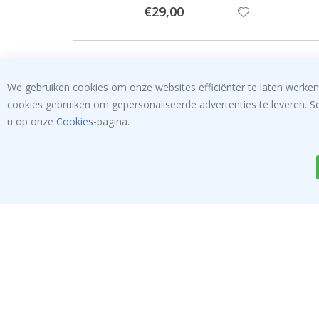
Special
€29,00
Price
We gebruiken cookies om onze websites efficiënter te laten werken
cookies gebruiken om gepersonaliseerde advertenties te leveren. S
u op onze
Cookies
-pagina.
Special
€29,00
Price
fieerde koper
Geveri