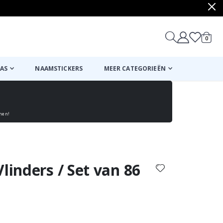
produ
0
winkel
AS
NAAMSTICKERS
MEER CATEGORIEËN
enen!
Mand
Naar de kassa
linders / Set van 86