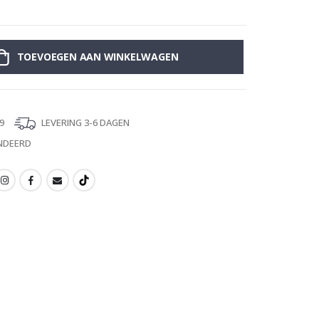
Muursticker - G
TOEVOEGEN AAN WINKELWAGEN
9
LEVERING 3-6 DAGEN
NDEERD