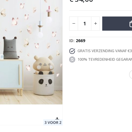
Special
29,00 €
Price
ID
2669
GRATIS VERZENDING VANAF €3
100% TEVREDENHEID GEGARA