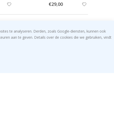
Special
€29,00
Price
bsites te analyseren. Derden, zoals Google-diensten, kunnen ook
uren aan te geven. Details over de cookies die we gebruiken, vindt
Special
€29,00
Price
ifieerde koper
Gever