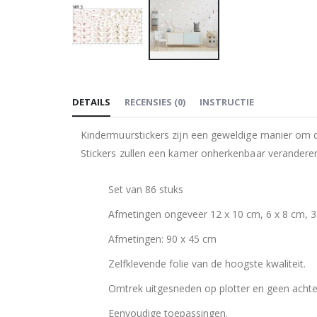
Ga
naar
DETAILS
RECENSIES
(
0
)
INSTRUCTIE
het
begin
Kindermuurstickers zijn een geweldige manier om d
van
Stickers zullen een kamer onherkenbaar verandere
de
afbeeldingen-
Set van 86 stuks
gallerij
Afmetingen ongeveer 12 x 10 cm, 6 x 8 cm, 3
Afmetingen: 90 x 45 cm
Zelfklevende folie van de hoogste kwaliteit.
Omtrek uitgesneden op plotter en geen achte
Eenvoudige toepassingen.