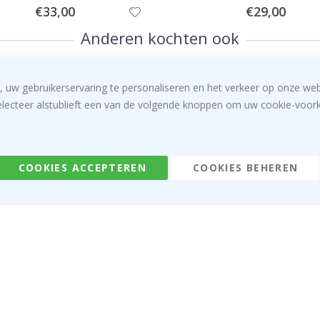
Special
Special
€33,00
€29,00
Price
Price
Anderen kochten ook
, uw gebruikerservaring te personaliseren en het verkeer op onze we
electeer alstublieft een van de volgende knoppen om uw cookie-voorke
COOKIES ACCEPTEREN
COOKIES BEHEREN
Special
Special
€34,00
€29,00
Price
Price
Klantenreviews
fieerde koper
Gever