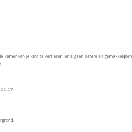
e kamer van je kind te versieren, er is geen betere en gemakkelijke
n.
 x 5 cm.
rgrond.