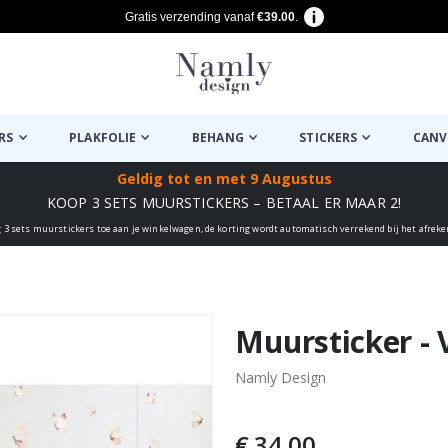
Gratis verzending vanaf
€39.00
.
RS
PLAKFOLIE
BEHANG
STICKERS
CANV
Geldig tot
en met 9 Augustus
KOOP 3 SETS MUURSTICKERS – BETAAL ER MAAR 2!
 3 sets muurstickers toe aan je winkelwagen, de korting wordt automatisch verrekend bij het afrek
euk ✔
Muursticker - V
Namly Design
€ 34,00