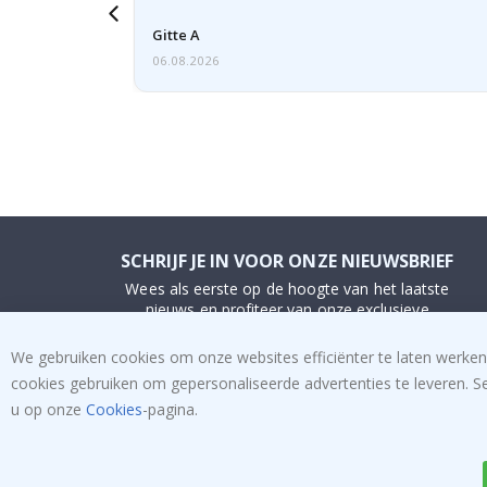
voren
Gitte A
06.08.2026
SCHRIJF JE IN VOOR ONZE NIEUWSBRIEF
Wees als eerste op de hoogte van het laatste
nieuws en profiteer van onze exclusieve
aanbiedingen.
We gebruiken cookies om onze websites efficiënter te laten werken
cookies gebruiken om gepersonaliseerde advertenties te leveren. S
INSCHRIJVEN
u op onze
Cookies
-pagina.