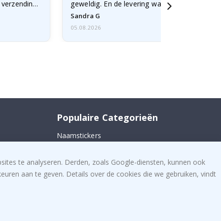
e verzending
geweldig. En de levering was snel.
Sandra G
05.08.2026
Populaire Categorieën
Naamstickers
 ons
Muurstickers
bsites te analyseren. Derden, zoals Google-diensten, kunnen ook
Tegelstickers
uren aan te geven. Details over de cookies die we gebruiken, vindt
Posters
Stickers
Plakfolie