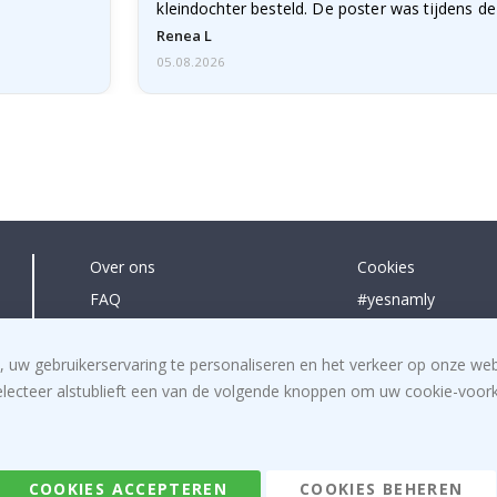
kleindochter besteld. De poster was tijdens d
licht…
Renea L
05.08.2026
Over ons
Cookies
FAQ
#yesnamly
Contacteer ons
Samenwerken met
Recht om te annuleren
Instructies
, uw gebruikerservaring te personaliseren en het verkeer op onze we
electeer alstublieft een van de volgende knoppen om uw cookie-voorke
Algemene voorwaarden
Inspiratie
Beoordelingen
COOKIES ACCEPTEREN
COOKIES BEHEREN