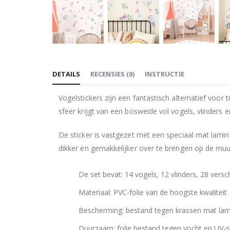
Ga
naar
DETAILS
RECENSIES
(
0
)
INSTRUCTIE
het
begin
Vogelstickers zijn een fantastisch alternatief voor
van
sfeer krijgt van een bosweide vol vogels, vlinders 
de
afbeeldingen-
De sticker is vastgezet met een speciaal mat lamin
gallerij
dikker en gemakkelijker over te brengen op de muu
De set bevat: 14 vogels, 12 vlinders, 28 vers
Materiaal: PVC-folie van de hoogste kwaliteit
Bescherming: bestand tegen krassen mat lam
Duurzaam: folie bestand tegen vocht en UV-st