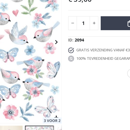
Special
29,00 €
Price
ID
2094
GRATIS VERZENDING VANAF €3
100% TEVREDENHEID GEGARA