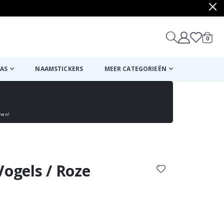
produ
0
winkel
AS
NAAMSTICKERS
MEER CATEGORIEËN
enen!
Mand
Naar de kassa
Vogels / Roze