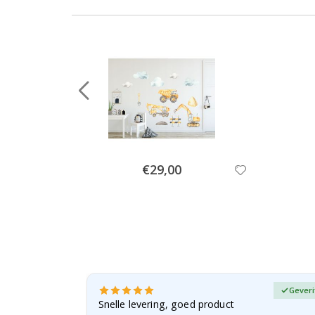
Special
€29,00
Price
fieerde koper
Geveri
, gezien de
Snelle levering, goed product