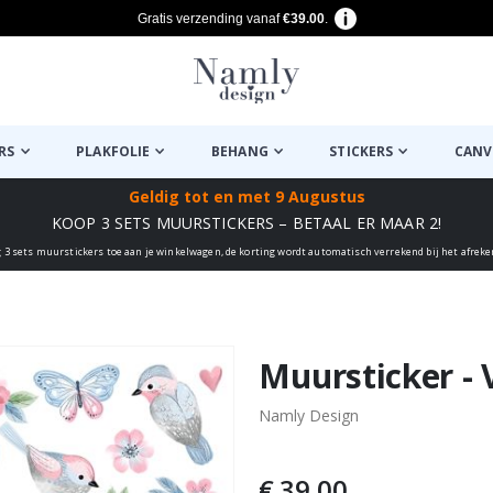
Gratis verzending vanaf
€39.00
.
RS
PLAKFOLIE
BEHANG
STICKERS
CANV
Geldig tot
en met 9 Augustus
KOOP 3 SETS MUURSTICKERS – BETAAL ER MAAR 2!
 3 sets muurstickers toe aan je winkelwagen, de korting wordt automatisch verrekend bij het afrek
euk ✔
Muursticker - 
Namly Design
€ 39,00