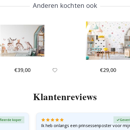
Anderen kochten ook
Special
Special
€39,00
€29,00
Price
Price
Klantenreviews
fieerde koper
Gever
Ik heb onlangs een prinsessenposter voor mij