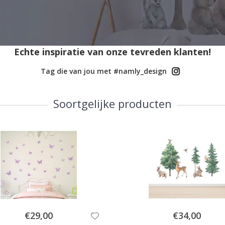
Echte inspiratie van onze tevreden klanten!
Tag die van jou met #namly_design
Soortgelijke producten
Special
Special
€29,00
€34,00
Price
Price