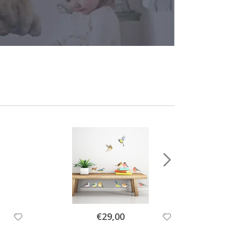
Special
€29,00
Price