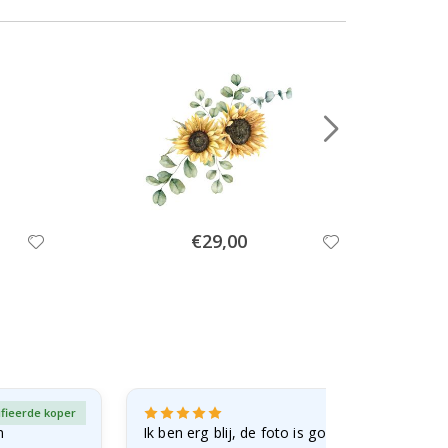
Special
€29,00
Price
ifieerde koper
Gever
n
Ik ben erg blij, de foto is goed gelukt en de lij