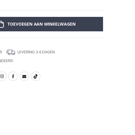
Muursticker - W
TOEVOEGEN AAN WINKELWAGEN
9
LEVERING 3-6 DAGEN
NDEERD