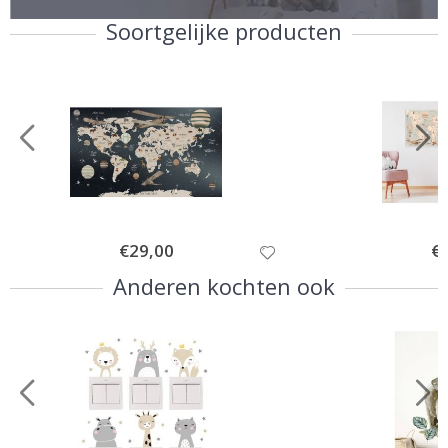
Soortgelijke producten
Special
€29,00
Spe
€
Price
Pri
Anderen kochten ook