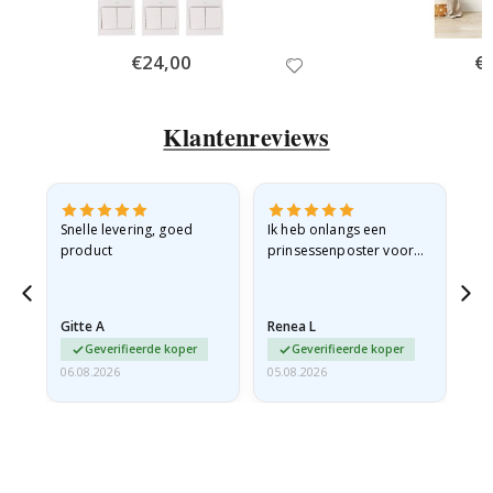
Special
€24,00
Spe
€
Price
Pri
Klantenreviews
 en
Snelle levering, goed
Ik heb onlangs een
Ik 
product
prinsessenposter voor
goe
ad
mijn kleindochter
oo
d
besteld. De poster was
lev
tijdens de verzending
Gitte A
Renea L
Sa
licht…
Geverifieerde koper
Geverifieerde koper
06.08.2026
05.08.2026
05.