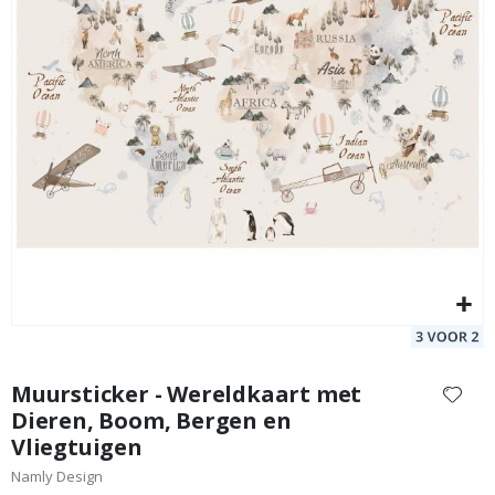
afbeeldingen-
gallerij
Muursticker - Halve zon
Mu
Special
39,00 €
Price
Ga
naar
Muursticker - Wereldkaart met
het
Dieren, Boom, Bergen en
begin
Vliegtuigen
van
de
Namly Design