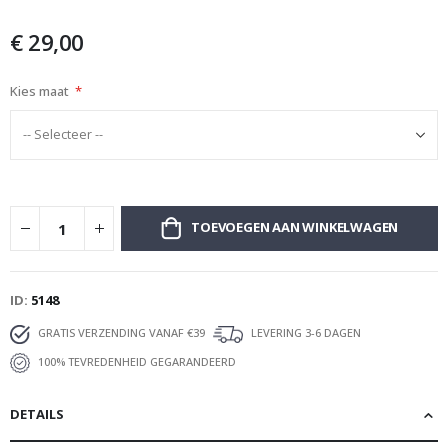
afbeeldingen-
gallerij
€ 29,00
Kies maat
TOEVOEGEN AAN WINKELWAGEN
ID
5148
GRATIS VERZENDING VANAF €39
LEVERING 3-6 DAGEN
100% TEVREDENHEID GEGARANDEERD
DETAILS