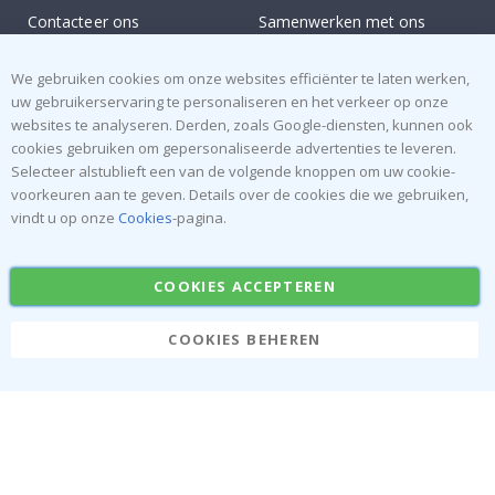
Contacteer ons
Samenwerken met ons
Recht om te annuleren
Instructies
We gebruiken cookies om onze websites efficiënter te laten werken,
Algemene voorwaarden
Inspiratie
uw gebruikerservaring te personaliseren en het verkeer op onze
Beoordelingen
websites te analyseren. Derden, zoals Google-diensten, kunnen ook
cookies gebruiken om gepersonaliseerde advertenties te leveren.
Populaire Categorieën
Selecteer alstublieft een van de volgende knoppen om uw cookie-
voorkeuren aan te geven. Details over de cookies die we gebruiken,
Naamstickers
Muurstickers
vindt u op onze
Cookies
-pagina.
Tegelstickers
Posters
Stickers
Plakfolie
COOKIES ACCEPTEREN
COOKIES BEHEREN
Namly Design AB
|
ONR: 559216-9097
Terminalgatan 9, 23261 Arlöv, Zweden
|
info@namly.be