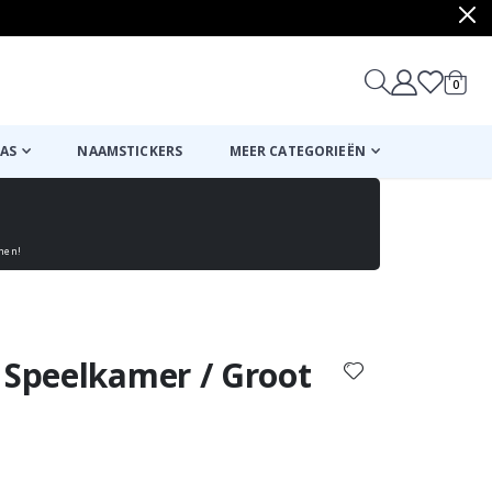
produ
0
winkel
AS
NAAMSTICKERS
MEER CATEGORIEËN
enen!
Mand
Naar de kassa
 Speelkamer / Groot
ordeling:
n: