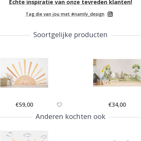
Echte inspiratie van onze tevreden klanten!
Tag die van jou met #namly_design
Soortgelijke producten
Special
Special
€59,00
€34,00
Price
Price
Anderen kochten ook