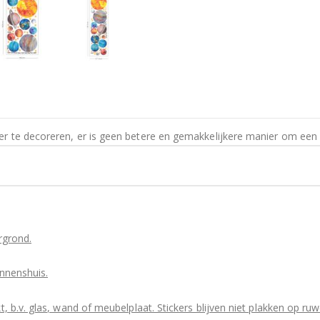
r te decoreren, er is geen betere en gemakkelijkere manier om een m
rgrond.
innenshuis.
t, b.v. glas, wand of meubelplaat. Stickers blijven niet plakken op r