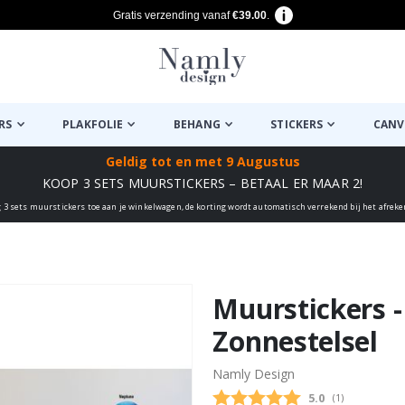
Gratis verzending vanaf
€39.00
.
RS
PLAKFOLIE
BEHANG
STICKERS
CANV
Geldig tot
en met 9 Augustus
KOOP 3 SETS MUURSTICKERS – BETAAL ER MAAR 2!
 3 sets muurstickers toe aan je winkelwagen, de korting wordt automatisch verrekend bij het afrek
euk ✔
Muurstickers -
Zonnestelsel
Namly Design
Gemiddelde beo
5.0
(
aantal stemme
1
)