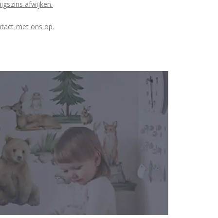
igszins afwijken.
ntact met ons op.