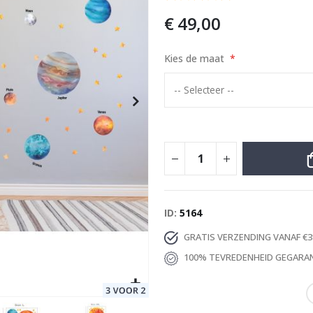
€ 49,00
Kies de maat
Special
69,00 €
Price
ID
5164
GRATIS VERZENDING VANAF €3
100% TEVREDENHEID GEGARA