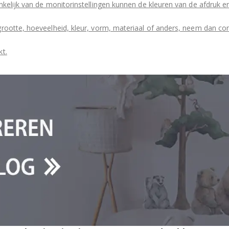
kelijk van de monitorinstellingen kunnen de kleuren van de afdruk en
grootte, hoeveelheid, kleur, vorm, materiaal of anders, neem dan co
kt.