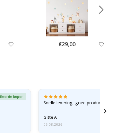
Special
€29,00
Price
fieerde koper
Gever
Snelle levering, goed product
Gitte A
06.08.2026