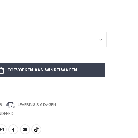
Muursticker - 
TOEVOEGEN AAN WINKELWAGEN
9
LEVERING 3-6 DAGEN
NDEERD