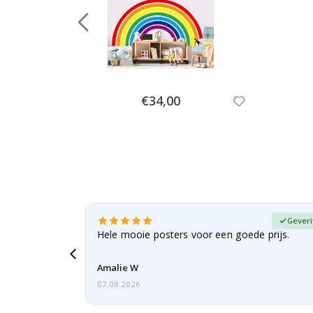
Special
€34,00
Price
fieerde koper
Geveri
erd als
Hele mooie posters voor een goede prijs.
 bestelling,
Amalie W
07.08.2026