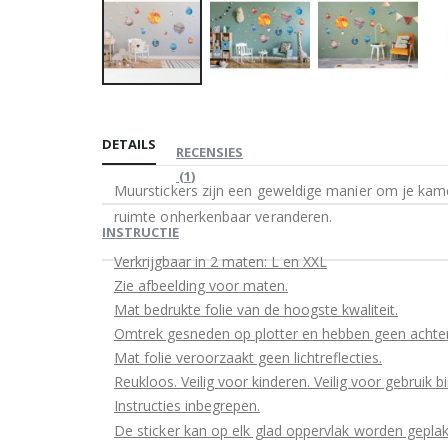
Ga
naar
DETAILS
het
RECENSIES
begin
(
1
)
Muurstickers zijn een geweldige manier om je kame
van
ruimte onherkenbaar veranderen.
de
INSTRUCTIE
afbeeldingen-
Verkrijgbaar in 2 maten: L en XXL
gallerij
Zie afbeelding voor maten.
Mat bedrukte folie van de hoogste kwaliteit.
Omtrek gesneden op plotter en hebben geen achte
Mat folie veroorzaakt geen lichtreflecties.
Reukloos. Veilig voor kinderen. Veilig voor gebruik b
Instructies inbegrepen.
De sticker kan op elk glad oppervlak worden geplak