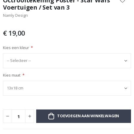
Octrooitekening Poster - Star Wars
het
Voertuigen / Set van 3
begin
Namly Design
van
de
afbeeldingen-
€ 19,00
gallerij
Kies een kleur
Kies maat
TOEVOEGEN AAN WINKELWAGEN