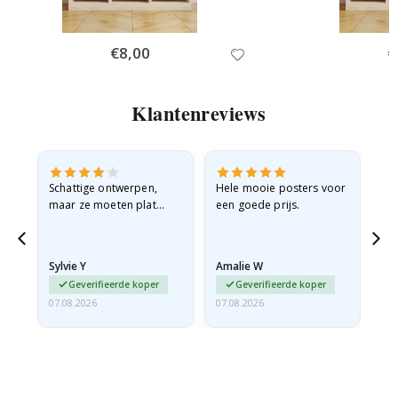
Special
€8,00
Sp
€
Price
Pr
Klantenreviews
Schattige ontwerpen,
Hele mooie posters voor
All
maar ze moeten plat
een goede prijs.
verzonden worden in een
stevige envelop. Omdat
ze opgerold en een
Sylvie Y
Amalie W
Ka
beetje…
Geverifieerde koper
Geverifieerde koper
07.08.2026
07.08.2026
07.