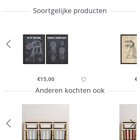
Soortgelijke producten
Special
€15,00
Spe
€
Price
Pri
Anderen kochten ook