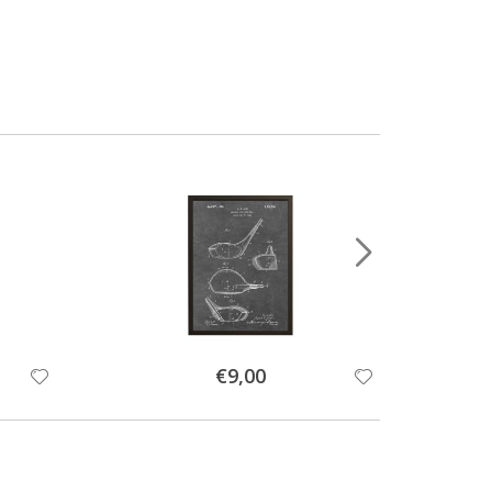
Special
€9,00
Price