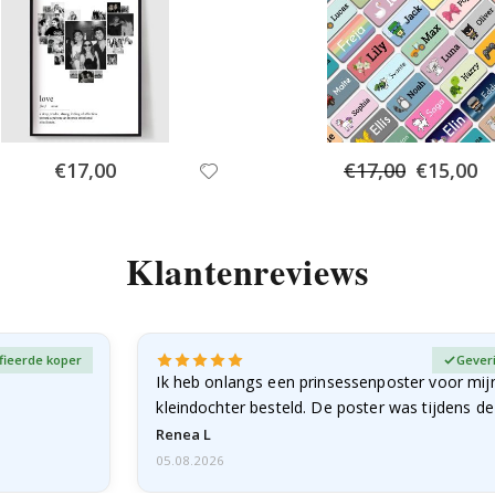
Special
Special
€17,00
€17,00
€15,00
Price
Price
Klantenreviews
fieerde koper
Gever
Ik heb onlangs een prinsessenposter voor mij
kleindochter besteld. De poster was tijdens d
licht…
Renea L
05.08.2026