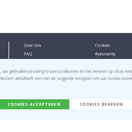
Over ons
Cookies
FAQ
#yesnamly
Contacteer ons
Samenwerken met
Recht om te annuleren
Instructies
, uw gebruikerservaring te personaliseren en het verkeer op onze we
electeer alstublieft een van de volgende knoppen om uw cookie-voorke
Algemene voorwaarden
Inspiratie
Beoordelingen
COOKIES ACCEPTEREN
COOKIES BEHEREN