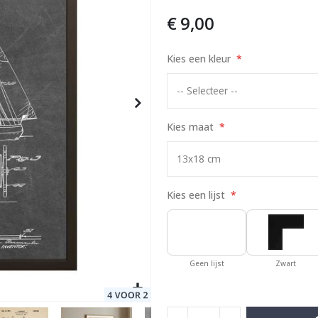
€ 9,00
AI Poster
Kies een kleur
Special
17,00 €
Price
Kies maat
Kies een lijst
Geen lijst
Zwart