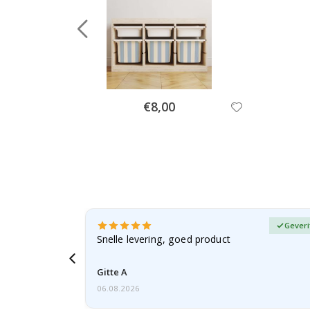
Special
€8,00
Price
fieerde koper
Geveri
, gezien de
Snelle levering, goed product
voren
Gitte A
06.08.2026