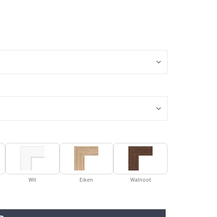
Gepersonalisee
Wit
Eiken
Walnoot