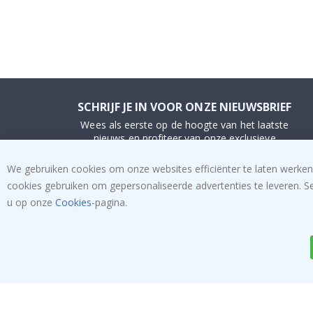
SCHRIJF JE IN VOOR ONZE NIEUWSBRIEF
Wees als eerste op de hoogte van het laatste
nieuws en profiteer van onze exclusieve
aanbiedingen.
We gebruiken cookies om onze websites efficiënter te laten werken
cookies gebruiken om gepersonaliseerde advertenties te leveren. S
INSCHRIJVEN
u op onze
Cookies
-pagina.
Tik
To
k
4.1
/5