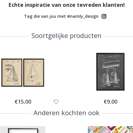
Echte inspiratie van onze tevreden klanten!
Tag die van jou met #namly_design
Soortgelijke producten
Special
Special
€15,00
€9,00
Price
Price
Anderen kochten ook