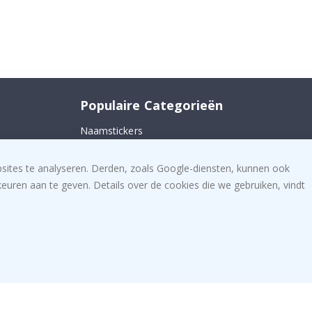
Populaire Categorieën
Naamstickers
 ons
Muurstickers
bsites te analyseren. Derden, zoals Google-diensten, kunnen ook
Tegelstickers
uren aan te geven. Details over de cookies die we gebruiken, vindt
Posters
Stickers
Plakfolie