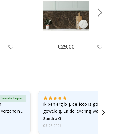
Special
€29,00
Price
ifieerde koper
Gever
n
Ik ben erg blij, de foto is goed gelukt en de lij
e verzending
geweldig. En de levering was snel.
Sandra G
05.08.2026