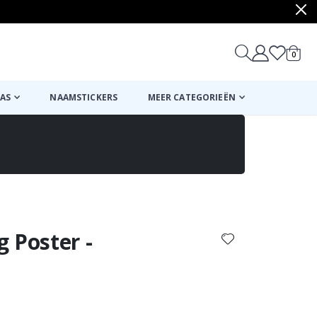
produ
0
winkel
AS
NAAMSTICKERS
MEER CATEGORIEËN
Mand
Naar de kassa
 Poster -