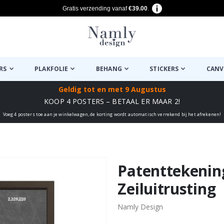
Gratis verzending vanaf
€39.00
.
RS
PLAKFOLIE
BEHANG
STICKERS
CANV
Geldig tot
en met 9 Augustus
KOOP 4 POSTERS – BETAAL ER MAAR 2!
Voeg 4 posters toe aan je winkelwagen, de korting wordt automatisch verrekend bij het afrekenen!
euk ✔
Patenttekening
Zeiluitrusting
Namly Design