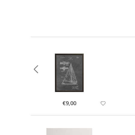
Special
€9,00
Price