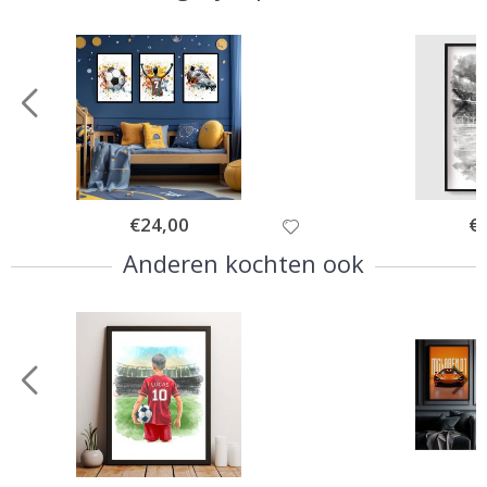
Special
€24,00
Spe
€
Price
Pri
Anderen kochten ook