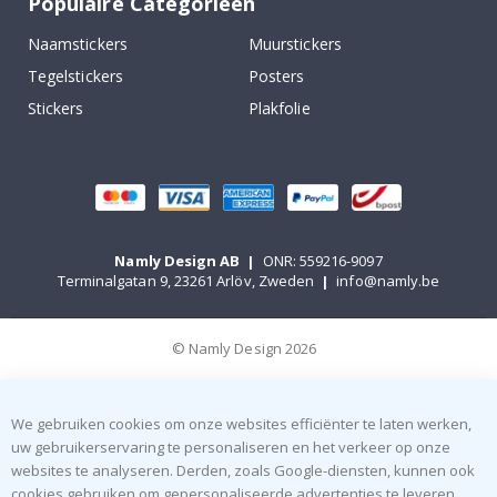
Populaire Categorieën
Naamstickers
Muurstickers
Tegelstickers
Posters
Stickers
Plakfolie
Namly Design AB
|
ONR: 559216-9097
Terminalgatan 9, 23261 Arlöv, Zweden
|
info@namly.be
© Namly Design 2026
We gebruiken cookies om onze websites efficiënter te laten werken,
uw gebruikerservaring te personaliseren en het verkeer op onze
websites te analyseren. Derden, zoals Google-diensten, kunnen ook
cookies gebruiken om gepersonaliseerde advertenties te leveren.