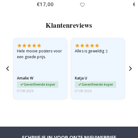
Special
€17,00
Spe
€
Price
Pri
Klantenreviews
e
Hele mooie posters voor
Alles is geweldig :)
Sn
een goede prijs.
pr
 de
Amalie W
Katja U
Gi
Geverifieerde koper
Geverifieerde koper
07.08.2026
07.08.2026
06.
SCHRIJF JE IN VOOR ONZE NIEUWSBRIEF