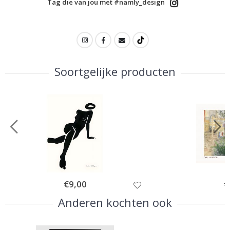
Tag die van jou met #namly_design
Soortgelijke producten
Special
€9,00
Sp
€
Price
Pr
Anderen kochten ook