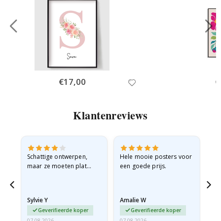
Special
€17,00
Sp
€
Price
Pr
Klantenreviews
Schattige ontwerpen,
Hele mooie posters voor
All
maar ze moeten plat
een goede prijs.
verzonden worden in een
stevige envelop. Omdat
ze opgerold en een
Sylvie Y
Amalie W
Ka
beetje…
Geverifieerde koper
Geverifieerde koper
07.08.2026
07.08.2026
07.