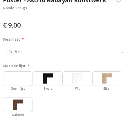
Poster - Astrid Babayan Kunstwerk
het
Namly Design
begin
van
de
€ 9,00
afbeeldingen-
gallerij
Kies maat
Kies een lijst
Geen lijst
Zwart
Wit
Eiken
Walnoot