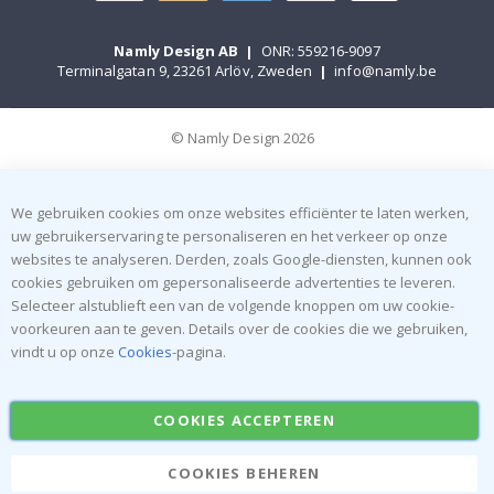
Namly Design AB
|
ONR: 559216-9097
Terminalgatan 9, 23261 Arlöv, Zweden
|
info@namly.be
© Namly Design 2026
We gebruiken cookies om onze websites efficiënter te laten werken,
uw gebruikerservaring te personaliseren en het verkeer op onze
websites te analyseren. Derden, zoals Google-diensten, kunnen ook
cookies gebruiken om gepersonaliseerde advertenties te leveren.
Selecteer alstublieft een van de volgende knoppen om uw cookie-
voorkeuren aan te geven. Details over de cookies die we gebruiken,
vindt u op onze
Cookies
-pagina.
COOKIES ACCEPTEREN
COOKIES BEHEREN