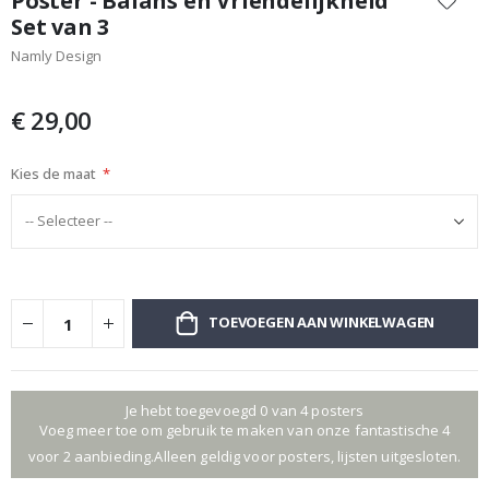
Poster - Balans en Vriendelijkheid
het
Set van 3
begin
Namly Design
van
de
afbeeldingen-
€ 29,00
gallerij
Kies de maat
TOEVOEGEN AAN WINKELWAGEN
Je hebt toegevoegd 0 van 4 posters
Voeg meer toe om gebruik te maken van onze fantastische 4
voor 2 aanbieding.Alleen geldig voor posters, lijsten uitgesloten.