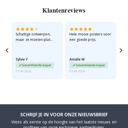
Klantenreviews
Schattige ontwerpen,
Hele mooie posters voor
All
maar ze moeten plat
een goede prijs.
verzonden worden in een
stevige envelop. Omdat
ze opgerold en een
Sylvie Y
Amalie W
Ka
beetje…
Geverifieerde koper
Geverifieerde koper
07.08.2026
07.08.2026
07.
SCHRIJF JE IN VOOR ONZE NIEUWSBRIEF
Wees als eerste op de hoogte van het laatste nieuws en
profiteer van onze exclusieve aanbiedingen.