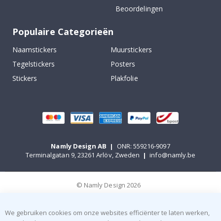
Beoordelingen
Populaire Categorieën
Naamstickers
Muurstickers
Tegelstickers
Posters
Stickers
Plakfolie
Namly Design AB
|
ONR: 559216-9097
Terminalgatan 9, 23261 Arlöv, Zweden
|
info@namly.be
© Namly Design 2026
We gebruiken cookies om onze websites efficiënter te laten werken,