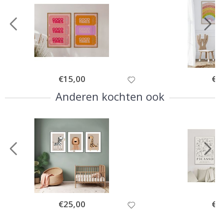
Special
€15,00
Spe
€
Price
Pri
Anderen kochten ook
Special
€25,00
Spe
€
Price
Pri