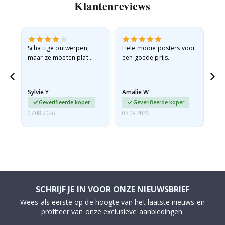
Klantenreviews
Schattige ontwerpen,
Hele mooie posters voor
All
maar ze moeten plat
een goede prijs.
verzonden worden in een
stevige envelop. Omdat
ze opgerold en een
Sylvie Y
Amalie W
Ka
beetje…
Geverifieerde koper
Geverifieerde koper
07.08.2026
07.08.2026
07.
SCHRIJF JE IN VOOR ONZE NIEUWSBRIEF
Wees als eerste op de hoogte van het laatste nieuws en
profiteer van onze exclusieve aanbiedingen.