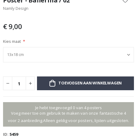
Poster - Ballerina / 02
het
Namly Design
begin
van
de
€ 9,00
afbeeldingen-
gallerij
Kies maat
TOEVOEGEN AAN WINKELWAGEN
Je hebt toegevoegd 0 van 4 posters
Voeg meer toe om gebruik te maken van onze fantastische 4
voor 2 aanbieding.Alleen geldig voor posters, lijsten uitgesloten.
ID
5459