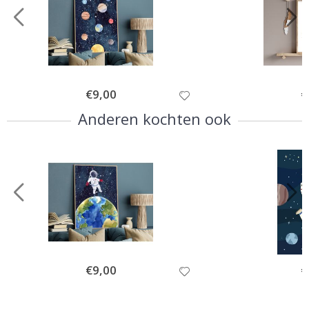
Special
€9,00
Sp
€
Price
Pr
Anderen kochten ook
Special
€9,00
Sp
€
Price
Pr