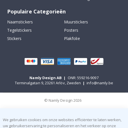
Populaire Categorieën
Naamstickers
Muurstickers
Tegelstickers
Posters
Stickers
Plakfolie
Namly Design AB
|
ONR: 559216-9097
Terminalgatan 9, 23261 Arlöv, Zweden
|
info@namly.be
© Namly Design 2026
We gebruiken cookies om onze websites efficiënter te laten werken,
uw gebruikerservaring te personaliseren en het verkeer op onze