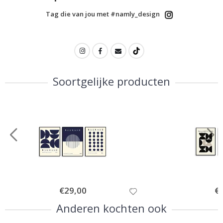
Tag die van jou met #namly_design
Soortgelijke producten
Special
€29,00
Spe
€
Price
Pri
Anderen kochten ook