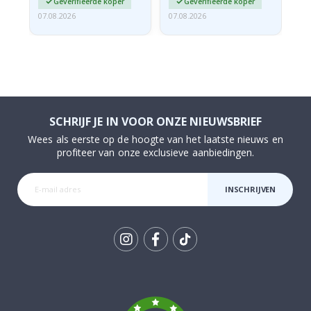
Geverifieerde koper
Geverifieerde koper
07.08.2026
07.08.2026
07.
SCHRIJF JE IN VOOR ONZE NIEUWSBRIEF
Wees als eerste op de hoogte van het laatste nieuws en
profiteer van onze exclusieve aanbiedingen.
INSCHRIJVEN
Tik
To
k