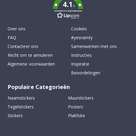
4.1
/5
GEBASEERD OP 1030 BEOORDELINGEN
Over ons
Cookies
FAQ
#yesnamly
Contacteer ons
Samenwerken met ons
Recht om te annuleren
Instructies
Algemene voorwaarden
Inspiratie
Beoordelingen
Populaire Categorieën
Naamstickers
Muurstickers
Tegelstickers
Posters
Stickers
Plakfolie