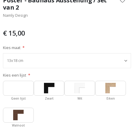
Poster - Bauhaus Ausstellung / Set
het
van 2
begin
Namly Design
van
de
afbeeldingen-
€ 15,00
gallerij
Kies maat
Kies een lijst
Geen lijst
Zwart
Wit
Eiken
Walnoot