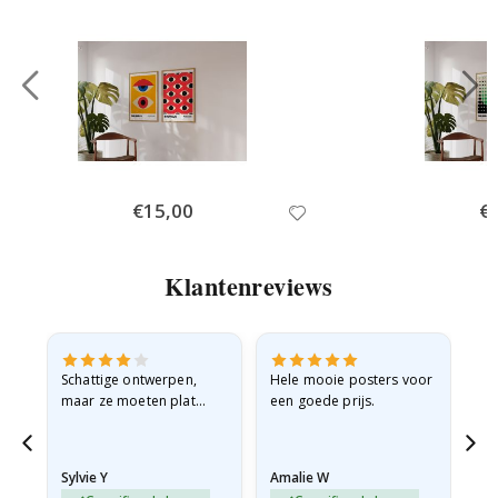
Special
€15,00
Spe
€
Price
Pri
Klantenreviews
Schattige ontwerpen,
Hele mooie posters voor
All
maar ze moeten plat
een goede prijs.
verzonden worden in een
stevige envelop. Omdat
ze opgerold en een
Sylvie Y
Amalie W
Ka
beetje…