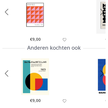
Special
€9,00
Sp
€
Price
Pr
Anderen kochten ook
Special
€9,00
Sp
€
Price
Pr