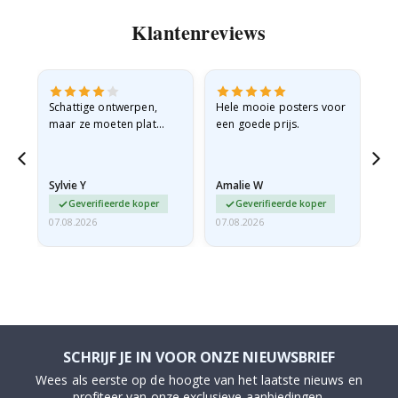
Klantenreviews
Schattige ontwerpen,
Hele mooie posters voor
All
maar ze moeten plat
een goede prijs.
verzonden worden in een
stevige envelop. Omdat
ze opgerold en een
Sylvie Y
Amalie W
Ka
beetje…
Geverifieerde koper
Geverifieerde koper
07.08.2026
07.08.2026
07.
SCHRIJF JE IN VOOR ONZE NIEUWSBRIEF
Wees als eerste op de hoogte van het laatste nieuws en
profiteer van onze exclusieve aanbiedingen.