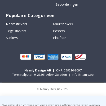
Beoordelingen
Populaire Categorieën
Naamstickers
Muurstickers
Tegelstickers
Posters
Stickers
Plakfolie
Namly Design AB
|
ONR: 559216-9097
Terminalgatan 9, 23261 Arlöv, Zweden
|
info@namly.be
© Namly Design 2026
We gebruiken cookies om onze websites efficiënter te laten werken,