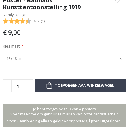
Poster - Bauhaus
het
Kunsttentoonstelling 1919
begin
Namly Design
van
de
Gemiddelde beoordeling:
4.5
(
aantal stemmen:
2
)
afbeeldingen-
€ 9,00
gallerij
Kies maat
TOEVOEGEN AAN WINKELWAGEN
Je hebt toegevoegd 0 van 4 posters
Voeg meer toe om gebruik te maken van onze fantastische 4
voor 2 aanbieding.Alleen geldig voor posters, lijsten uitgesloten.