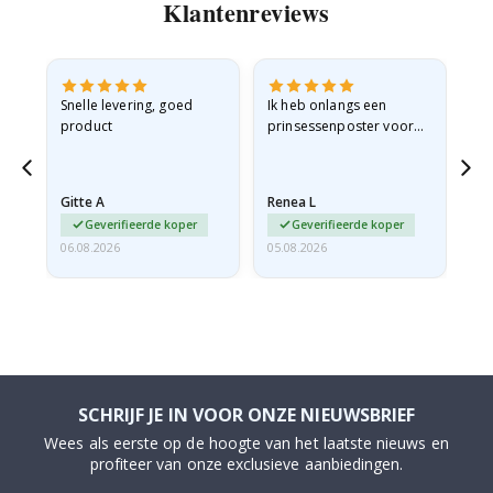
Klantenreviews
 en
Snelle levering, goed
Ik heb onlangs een
Ik 
product
prinsessenposter voor
goe
ad
mijn kleindochter
oo
d
besteld. De poster was
lev
tijdens de verzending
Gitte A
Renea L
Sa
licht…
Geverifieerde koper
Geverifieerde koper
06.08.2026
05.08.2026
05.
SCHRIJF JE IN VOOR ONZE NIEUWSBRIEF
Wees als eerste op de hoogte van het laatste nieuws en
profiteer van onze exclusieve aanbiedingen.