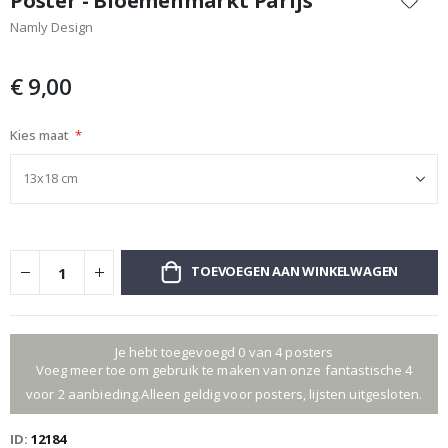
Poster - Bloemenmarkt Parijs
het
Namly Design
begin
van
de
€ 9,00
afbeeldingen-
gallerij
Kies maat
TOEVOEGEN AAN WINKELWAGEN
Je hebt toegevoegd 0 van 4 posters
Voeg meer toe om gebruik te maken van onze fantastische 4
voor 2 aanbieding.Alleen geldig voor posters, lijsten uitgesloten.
ID
12184