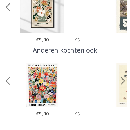
Special
€9,00
Sp
€
Price
Pr
Anderen kochten ook
Special
€9,00
Sp
€
Price
Pr