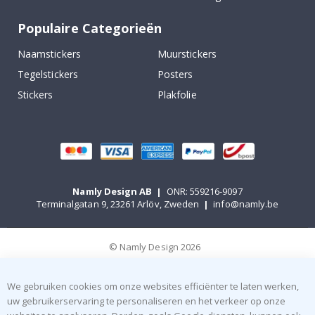
Populaire Categorieën
Naamstickers
Muurstickers
Tegelstickers
Posters
Stickers
Plakfolie
Namly Design AB
|
ONR: 559216-9097
Terminalgatan 9, 23261 Arlöv, Zweden
|
info@namly.be
© Namly Design 2026
We gebruiken cookies om onze websites efficiënter te laten werken,
uw gebruikerservaring te personaliseren en het verkeer op onze