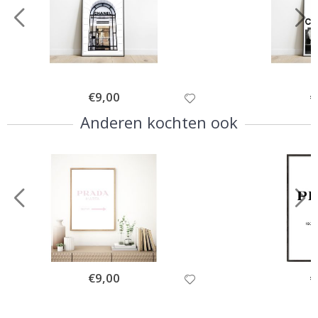
Special
€9,00
Sp
€
Price
Pr
Anderen kochten ook
Special
€9,00
Sp
€
Price
Pr