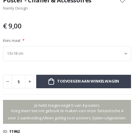
Poster - Chanel & Accessoires
het
Namly Design
begin
van
de
€ 9,00
afbeeldingen-
gallerij
Kies maat
TOEVOEGEN AAN WINKELWAGEN
Je hebt toegevoegd 0 van 4 posters
Voeg meer toe om gebruik te maken van onze fantastische 4
voor 2 aanbieding.Alleen geldig voor posters, lijsten uitgesloten.
ID
11962