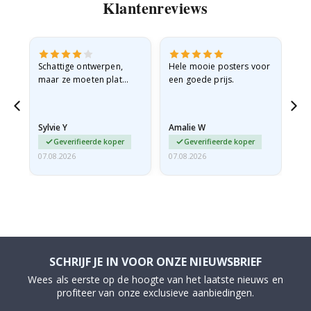
Klantenreviews
Schattige ontwerpen,
Hele mooie posters voor
All
maar ze moeten plat
een goede prijs.
verzonden worden in een
stevige envelop. Omdat
ze opgerold en een
Sylvie Y
Amalie W
Ka
beetje…
Geverifieerde koper
Geverifieerde koper
07.08.2026
07.08.2026
07.
SCHRIJF JE IN VOOR ONZE NIEUWSBRIEF
Wees als eerste op de hoogte van het laatste nieuws en
profiteer van onze exclusieve aanbiedingen.