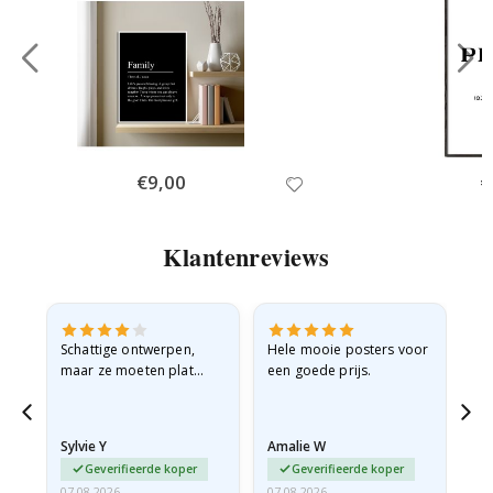
Special
€9,00
Sp
€
Price
Pr
Klantenreviews
Schattige ontwerpen,
Hele mooie posters voor
All
maar ze moeten plat
een goede prijs.
verzonden worden in een
stevige envelop. Omdat
ze opgerold en een
Sylvie Y
Amalie W
Ka
beetje…
Geverifieerde koper
Geverifieerde koper
07.08.2026
07.08.2026
07.