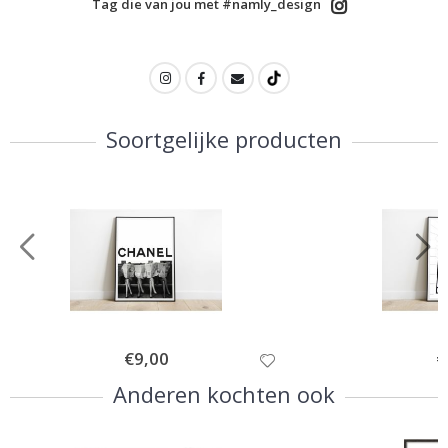
Tag die van jou met #namly_design
Soortgelijke producten
Special
€9,00
Sp
€
Price
Pr
Anderen kochten ook