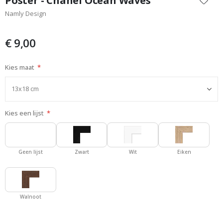
Poster - Chanel Ocean Waves
het
Namly Design
begin
van
de
€ 9,00
afbeeldingen-
gallerij
Kies maat
Kies een lijst
Geen lijst
Zwart
Wit
Eiken
Walnoot