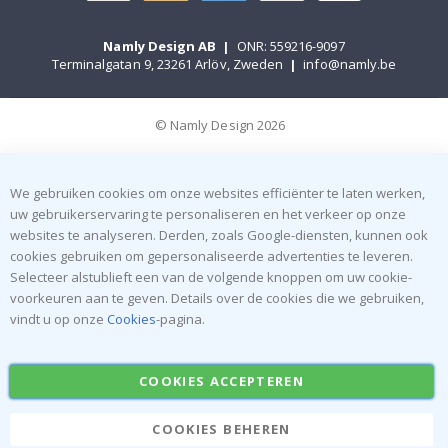
Namly Design AB
|
ONR: 559216-9097
Terminalgatan 9, 23261 Arlöv, Zweden
|
info@namly.be
© Namly Design 2026
We gebruiken cookies om onze websites efficiënter te laten werken,
uw gebruikerservaring te personaliseren en het verkeer op onze
websites te analyseren. Derden, zoals Google-diensten, kunnen ook
cookies gebruiken om gepersonaliseerde advertenties te leveren.
Selecteer alstublieft een van de volgende knoppen om uw cookie-
voorkeuren aan te geven. Details over de cookies die we gebruiken,
vindt u op onze
Cookies
-pagina.
COOKIES ACCEPTEREN
COOKIES BEHEREN