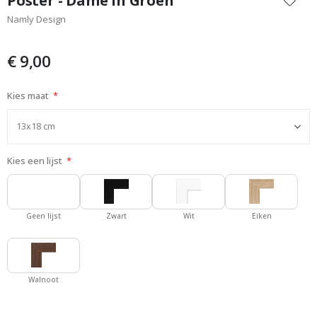
Poster - Dame in Groen
het
Namly Design
begin
van
de
€ 9,00
afbeeldingen-
gallerij
Kies maat
Kies een lijst
Geen lijst
Zwart
Wit
Eiken
Walnoot