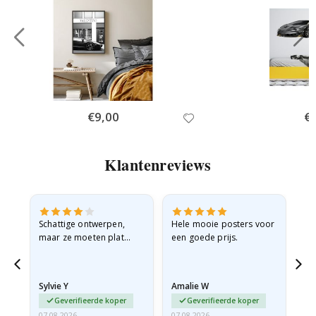
Special
€9,00
Spe
€
Price
Pri
Klantenreviews
Schattige ontwerpen,
Hele mooie posters voor
All
maar ze moeten plat
een goede prijs.
verzonden worden in een
stevige envelop. Omdat
ze opgerold en een
Sylvie Y
Amalie W
Ka
beetje…
Geverifieerde koper
Geverifieerde koper
07.08.2026
07.08.2026
07.