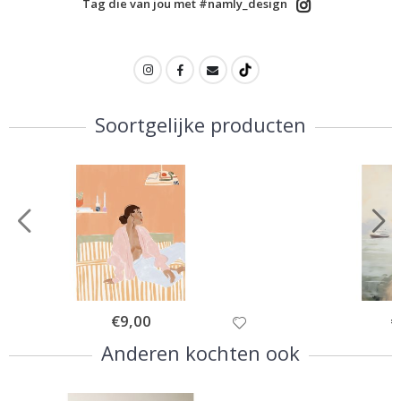
Tag die van jou met #namly_design
Soortgelijke producten
Special
€9,00
Sp
€
Price
Pr
Anderen kochten ook