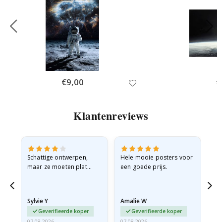
Special
€9,00
Sp
€
Price
Pr
Klantenreviews
Schattige ontwerpen,
Hele mooie posters voor
All
maar ze moeten plat
een goede prijs.
verzonden worden in een
stevige envelop. Omdat
ze opgerold en een
Sylvie Y
Amalie W
Ka
beetje…
Geverifieerde koper
Geverifieerde koper
07.08.2026
07.08.2026
07.