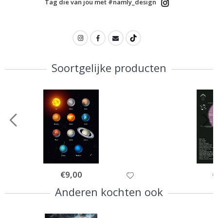
Tag die van jou met #namly_design
Soortgelijke producten
Special
€9,00
Sp
€
Price
Pr
Anderen kochten ook