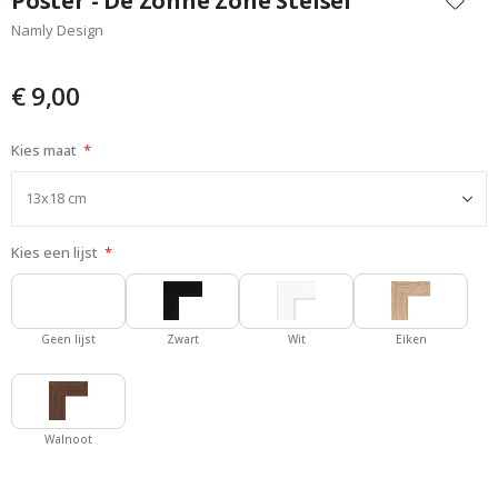
Poster - De Zonne Zone Stelsel
het
Namly Design
begin
van
de
€ 9,00
afbeeldingen-
gallerij
Kies maat
Kies een lijst
Geen lijst
Zwart
Wit
Eiken
Walnoot