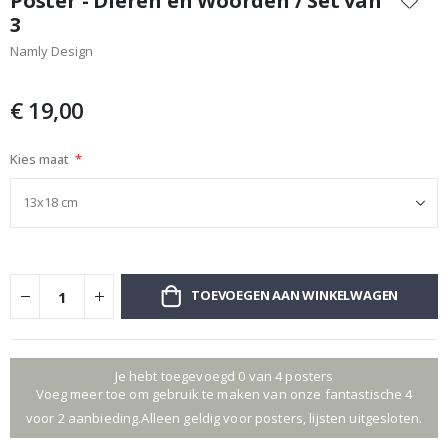
Poster - Dieren en Woorden / Set van
het
3
begin
Namly Design
van
de
afbeeldingen-
€ 19,00
gallerij
Kies maat
TOEVOEGEN AAN WINKELWAGEN
Je hebt toegevoegd 0 van 4 posters
Voeg meer toe om gebruik te maken van onze fantastische 4
voor 2 aanbieding.Alleen geldig voor posters, lijsten uitgesloten.