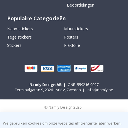
Beoordelingen
Populaire Categorieën
Naamstickers
Muurstickers
Tegelstickers
Posters
Stickers
Plakfolie
Namly Design AB
|
ONR: 559216-9097
Terminalgatan 9, 23261 Arlöv, Zweden
|
info@namly.be
© Namly Design 2026
We gebruiken cookies om onze websites efficiënter te laten werken,