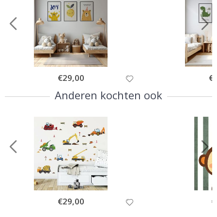
Special
€29,00
Spe
€
Price
Pri
Anderen kochten ook
Special
€29,00
Sp
€
Price
Pr