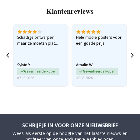
Klantenreviews
Schattige ontwerpen,
Hele mooie posters voor
All
maar ze moeten plat
een goede prijs.
verzonden worden in een
stevige envelop. Omdat
ze opgerold en een
Sylvie Y
Amalie W
Ka
beetje…
Geverifieerde koper
Geverifieerde koper
07.08.2026
07.08.2026
07.
SCHRIJF JE IN VOOR ONZE NIEUWSBRIEF
Wees als eerste op de hoogte van het laatste nieuws en
profiteer van onze exclusieve aanbiedingen.