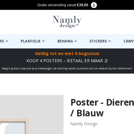
Gratis verzending vanaf
€39.00
.
RS
PLAKFOLIE
BEHANG
STICKERS
CANV
Geldig tot
en met 9 Augustus
KOOP 4 POSTERS – BETAAL ER MAAR 2!
Voeg 4 posters toe aan je winkelwagen, de korting wordt automatisch verrekend bij het afrekenen!
euk ✔
Poster - Diere
/ Blauw
Namly Design