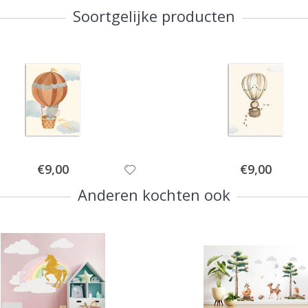
Soortgelijke producten
Special
Special
€9,00
€9,00
Price
Price
Anderen kochten ook