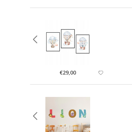
Special
€29,00
Price