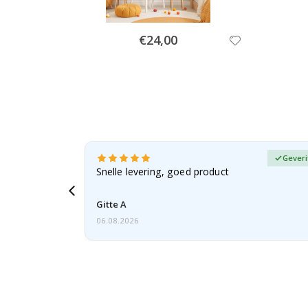
Special
€24,00
Price
fieerde koper
Geveri
, gezien de
Snelle levering, goed product
voren
Gitte A
06.08.2026