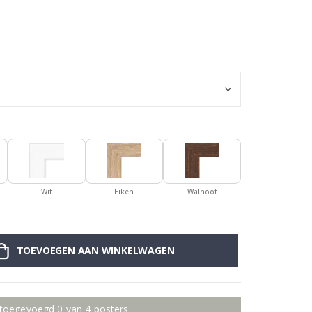
Muursticker - 
Wit
Eiken
Walnoot
TOEVOEGEN AAN WINKELWAGEN
 toegevoegd 0 van 4 posters