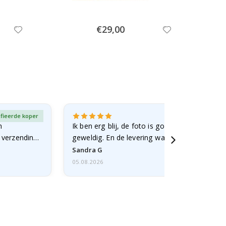
Special
€29,00
Price
ifieerde koper
Gever
n
Ik ben erg blij, de foto is goed gelukt en de lij
e verzending
geweldig. En de levering was snel.
Sandra G
05.08.2026