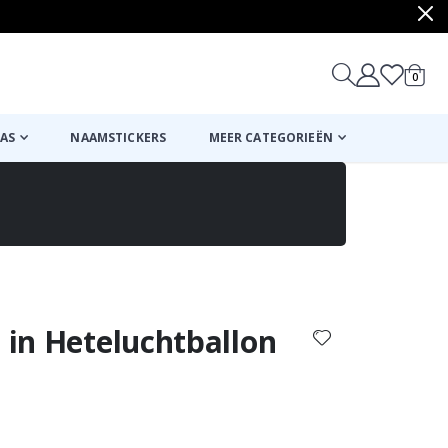
produ
0
winkel
AS
NAAMSTICKERS
MEER CATEGORIEËN
Mand
Naar de kassa
n in Heteluchtballon