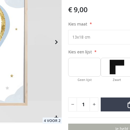
€ 9,00
Kies maat
Special
37,00 €
Price
Kies een lijst
Geen lijst
Zwart
Je hebt