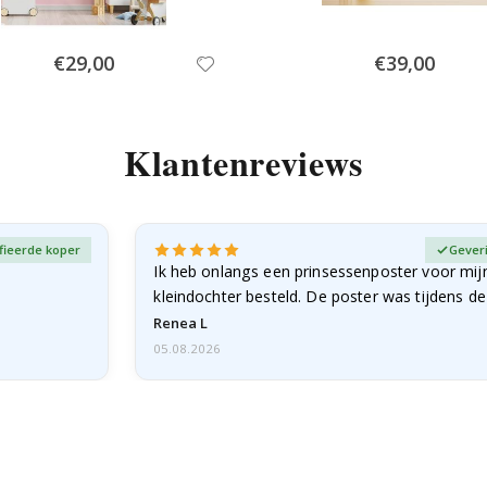
Special
Special
€29,00
€39,00
Price
Price
Klantenreviews
fieerde koper
Gever
Ik heb onlangs een prinsessenposter voor mij
kleindochter besteld. De poster was tijdens d
licht…
Renea L
05.08.2026