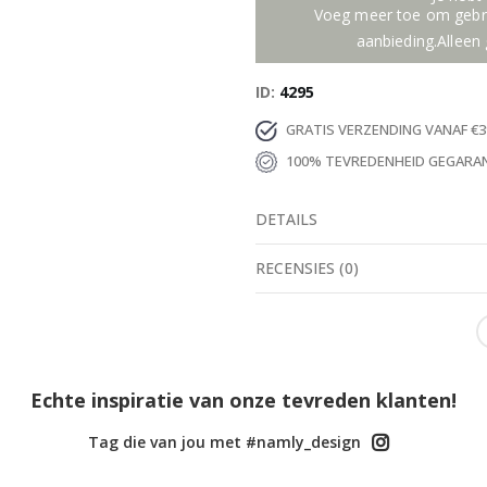
Voeg meer toe om gebru
aanbieding.Alleen 
ID
4295
GRATIS VERZENDING VANAF €3
100% TEVREDENHEID GEGARA
DETAILS
RECENSIES
(
0
)
Echte inspiratie van onze tevreden klanten!
Tag die van jou met #namly_design