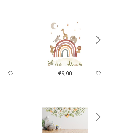
Special
€9,00
Price