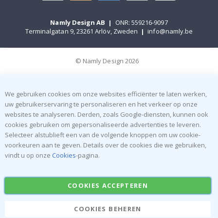
Namly Design AB
|
ONR: 559216-9097
Terminalgatan 9, 23261 Arlöv, Zweden
|
info@namly.be
© Namly Design 2026
We gebruiken cookies om onze websites efficiënter te laten werken,
uw gebruikerservaring te personaliseren en het verkeer op onze
websites te analyseren. Derden, zoals Google-diensten, kunnen ook
cookies gebruiken om gepersonaliseerde advertenties te leveren.
Selecteer alstublieft een van de volgende knoppen om uw cookie-
voorkeuren aan te geven. Details over de cookies die we gebruiken,
vindt u op onze
Cookies
-pagina.
COOKIES ACCEPTEREN
COOKIES BEHEREN