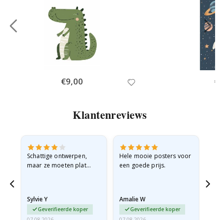
Special
€9,00
Sp
€
Price
Pr
Klantenreviews
Schattige ontwerpen,
Hele mooie posters voor
All
maar ze moeten plat
een goede prijs.
verzonden worden in een
stevige envelop. Omdat
ze opgerold en een
Sylvie Y
Amalie W
Ka
beetje…
Geverifieerde koper
Geverifieerde koper
07.08.2026
07.08.2026
07.