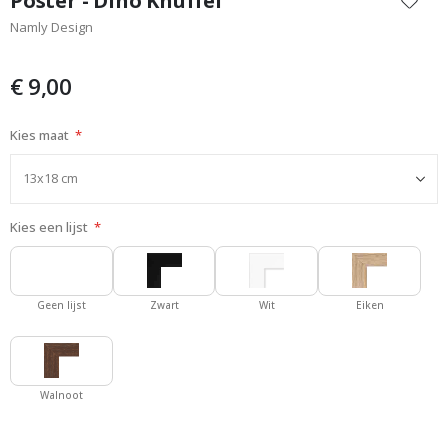
Poster - Dino Knuffel
het
Namly Design
begin
van
de
€ 9,00
afbeeldingen-
gallerij
Kies maat
Kies een lijst
Geen lijst
Zwart
Wit
Eiken
Walnoot