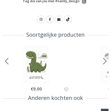
Tag die van jou met #namly_design
Soortgelijke producten
Special
€9,00
Sp
€
Price
Pr
Anderen kochten ook