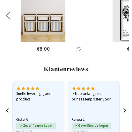
Special
€8,00
Spe
€
Price
Pri
Klantenreviews
Snelle levering, goed
Ik heb onlangs een
Ik 
product
prinsessenposter voor
goe
g
mijn kleindochter
oo
besteld. De poster was
lev
tijdens de verzending
Gitte A
Renea L
Sa
licht…
Geverifieerde koper
Geverifieerde koper
06.08.2026
05.08.2026
05.