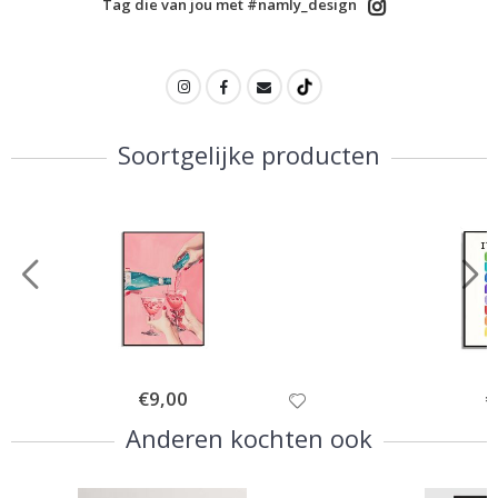
Tag die van jou met #namly_design
Soortgelijke producten
Special
€9,00
Sp
€
Price
Pr
Anderen kochten ook