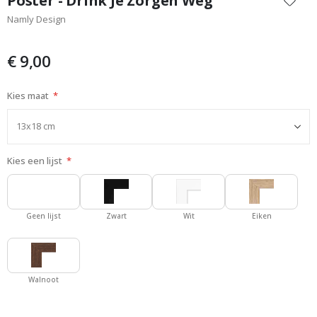
Poster - Drink Je Zorgen Weg
het
Namly Design
begin
van
de
€ 9,00
afbeeldingen-
gallerij
Kies maat
Kies een lijst
Geen lijst
Zwart
Wit
Eiken
Walnoot