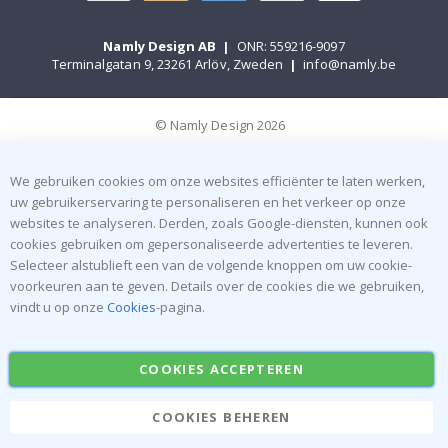
Namly Design AB
|
ONR: 559216-9097
Terminalgatan 9, 23261 Arlöv, Zweden
|
info@namly.be
© Namly Design 2026
We gebruiken cookies om onze websites efficiënter te laten werken,
uw gebruikerservaring te personaliseren en het verkeer op onze
websites te analyseren. Derden, zoals Google-diensten, kunnen ook
cookies gebruiken om gepersonaliseerde advertenties te leveren.
Selecteer alstublieft een van de volgende knoppen om uw cookie-
voorkeuren aan te geven. Details over de cookies die we gebruiken,
vindt u op onze
Cookies
-pagina.
COOKIES ACCEPTEREN
COOKIES BEHEREN