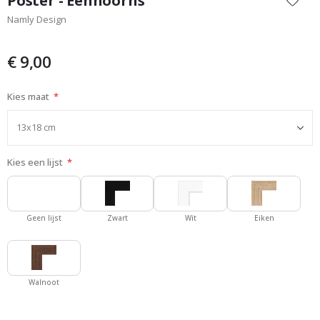
Poster - Eenhoorns
het
Namly Design
begin
van
de
€ 9,00
afbeeldingen-
gallerij
Kies maat
Kies een lijst
Geen lijst
Zwart
Wit
Eiken
Walnoot