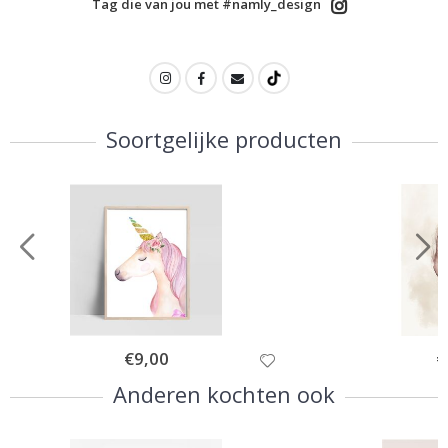
Tag die van jou met #namly_design
Soortgelijke producten
Special
€9,00
Sp
€
Price
Pr
Anderen kochten ook