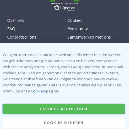
GEBASEERD OP 1022 BEOORDELINGEN
Over ons
Cookies
FAQ
#yesnamly
Contacteer ons
Samenwerken met ons
Recht om te annuleren
Instructies
Algemene voorwaarden
Inspiratie
We gebruiken cookies om onze websites efficiënter te laten werken,
uw gebruikerservaring te personaliseren en het verkeer op onze
Beoordelingen
websites te analyseren. Derden, zoals Google-diensten, kunnen ook
cookies gebruiken om gepersonaliseerde advertenties te leveren.
Populaire Categorieën
Selecteer alstublieft een van de volgende knoppen om uw cookie-
voorkeuren aan te geven. Details over de cookies die we gebruiken,
Naamstickers
Muurstickers
vindt u op onze
Cookies
-pagina.
Tegelstickers
Posters
Stickers
Plakfolie
COOKIES ACCEPTEREN
COOKIES BEHEREN