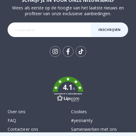
SCHRIJF JE IN VOOR ONZE NIEUWSBRIEF
Wees als eerste op de hoogte van het laatste nieuws en
profiteer van onze exclusieve aanbiedingen.
INSCHRIJVEN
Tik
To
k
4.1
/5
GEBASEERD OP 1024 BEOORDELINGEN
Over ons
Cookies
FAQ
#yesnamly
Contacteer ons
Samenwerken met ons