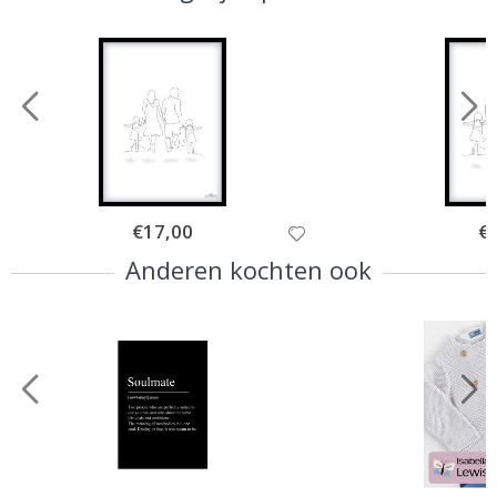
Special
€17,00
Spe
€
Price
Pri
Anderen kochten ook