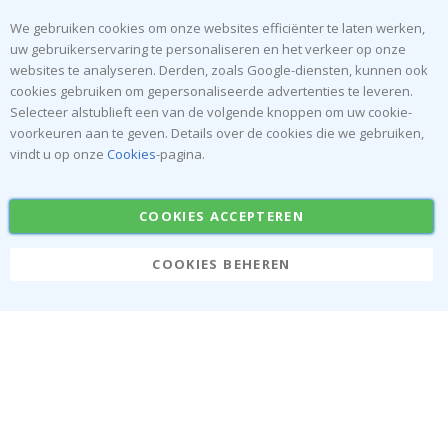
Recht om te annuleren
Instructies
We gebruiken cookies om onze websites efficiënter te laten werken,
Algemene voorwaarden
Inspiratie
uw gebruikerservaring te personaliseren en het verkeer op onze
Beoordelingen
websites te analyseren. Derden, zoals Google-diensten, kunnen ook
cookies gebruiken om gepersonaliseerde advertenties te leveren.
Populaire Categorieën
Selecteer alstublieft een van de volgende knoppen om uw cookie-
voorkeuren aan te geven. Details over de cookies die we gebruiken,
Naamstickers
Muurstickers
vindt u op onze
Cookies
-pagina.
Tegelstickers
Posters
Stickers
Plakfolie
COOKIES ACCEPTEREN
COOKIES BEHEREN
Namly Design AB
|
ONR: 559216-9097
Terminalgatan 9, 23261 Arlöv, Zweden
|
info@namly.be
© Namly Design 2026