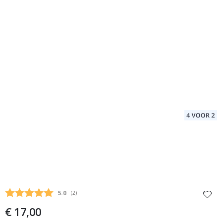
Gemiddelde beoordeling:
5.0
(
aantal stemmen:
2
)
€ 17,00