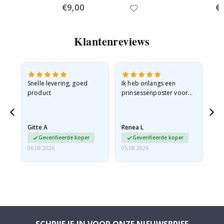
Special
€9,00
Spe
€
Price
Pri
Klantenreviews
 en
Snelle levering, goed
Ik heb onlangs een
Ik 
product
prinsessenposter voor
goe
ad
mijn kleindochter
oo
d
besteld. De poster was
lev
tijdens de verzending
Gitte A
Renea L
Sa
licht…
Geverifieerde koper
Geverifieerde koper
06.08.2026
05.08.2026
05.