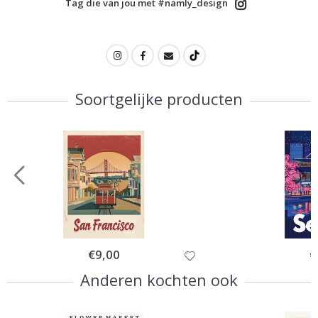
Tag die van jou met #namly_design
Soortgelijke producten
Special
€9,00
Sp
€
Price
Pr
Anderen kochten ook