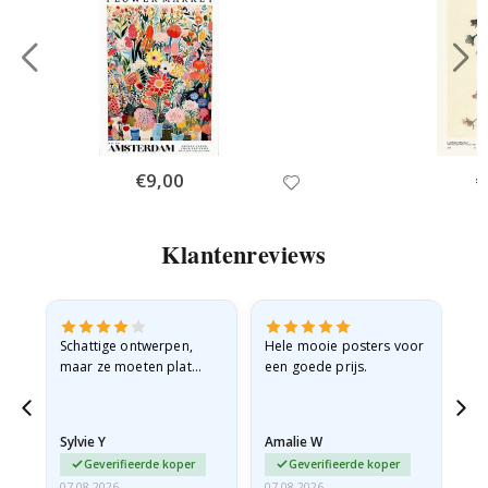
Special
€9,00
Sp
€
Price
Pr
Klantenreviews
Schattige ontwerpen,
Hele mooie posters voor
All
maar ze moeten plat
een goede prijs.
verzonden worden in een
stevige envelop. Omdat
ze opgerold en een
Sylvie Y
Amalie W
Ka
beetje…
Geverifieerde koper
Geverifieerde koper
07.08.2026
07.08.2026
07.