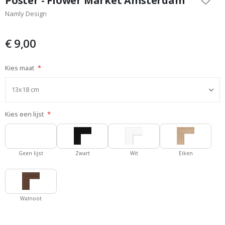
Poster - Flower Market Amsterdam
het
Namly Design
begin
van
de
€ 9,00
afbeeldingen-
gallerij
Kies maat
Kies een lijst
Geen lijst
Zwart
Wit
Eiken
Walnoot