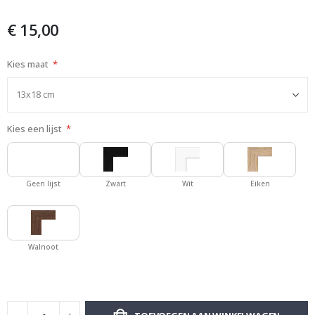
de
afbeeldingen-
€ 15,00
gallerij
Kies maat
Kies een lijst
Geen lijst
Zwart
Wit
Eiken
Walnoot