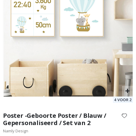
de
afbeeldingen-
gallerij
Muursticker - Eenhoorn / gepersonaliseerd
De
Special
24,00 €
Price
Ga
naar
Poster -Geboorte Poster / Blauw /
het
Gepersonaliseerd / Set van 2
begin
Namly Design
van