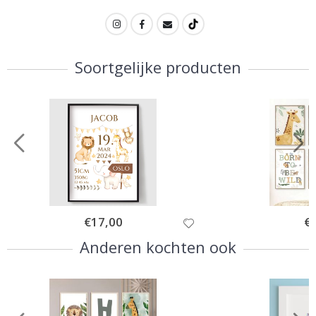
Soortgelijke producten
Special
€17,00
Spe
€
Price
Pri
Anderen kochten ook