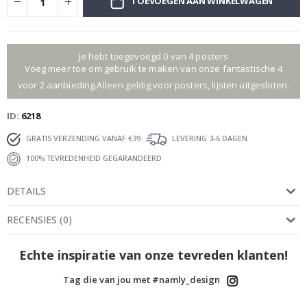
TOEVOEGEN AAN WINKELWAGEN
Je hebt toegevoegd 0 van 4 posters
Voeg meer toe om gebruik te maken van onze fantastische 4
voor 2 aanbieding.Alleen geldig voor posters, lijsten uitgesloten.
ID
6218
GRATIS VERZENDING VANAF €39
LEVERING 3-6 DAGEN
100% TEVREDENHEID GEGARANDEERD
DETAILS
RECENSIES
(
0
)
Echte inspiratie van onze tevreden klanten!
Tag die van jou met #namly_design