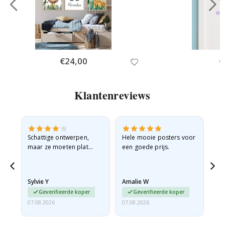
Special
€24,00
Sp
€
Price
Pr
Klantenreviews
Schattige ontwerpen,
Hele mooie posters voor
All
maar ze moeten plat
een goede prijs.
verzonden worden in een
stevige envelop. Omdat
ze opgerold en een
Sylvie Y
Amalie W
Ka
beetje…
Geverifieerde koper
Geverifieerde koper
07.08.2026
07.08.2026
07.