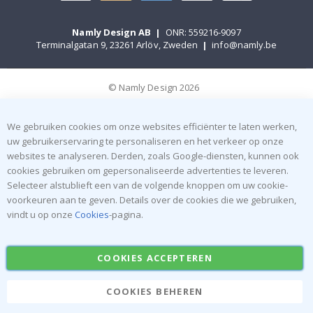
Namly Design AB
|
ONR: 559216-9097
Terminalgatan 9, 23261 Arlöv, Zweden
|
info@namly.be
© Namly Design 2026
We gebruiken cookies om onze websites efficiënter te laten werken,
uw gebruikerservaring te personaliseren en het verkeer op onze
websites te analyseren. Derden, zoals Google-diensten, kunnen ook
cookies gebruiken om gepersonaliseerde advertenties te leveren.
Selecteer alstublieft een van de volgende knoppen om uw cookie-
voorkeuren aan te geven. Details over de cookies die we gebruiken,
vindt u op onze
Cookies
-pagina.
COOKIES ACCEPTEREN
COOKIES BEHEREN