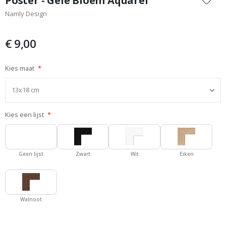
Poster - Gele Bloem Aquarel
het
Namly Design
begin
van
de
€ 9,00
afbeeldingen-
gallerij
Kies maat
Kies een lijst
Geen lijst
Zwart
Wit
Eiken
Walnoot