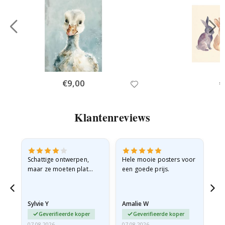
Special
€9,00
Sp
€
Price
Pr
Klantenreviews
Schattige ontwerpen,
Hele mooie posters voor
All
maar ze moeten plat
een goede prijs.
verzonden worden in een
stevige envelop. Omdat
ze opgerold en een
Sylvie Y
Amalie W
Ka
beetje…
Geverifieerde koper
Geverifieerde koper
07.08.2026
07.08.2026
07.