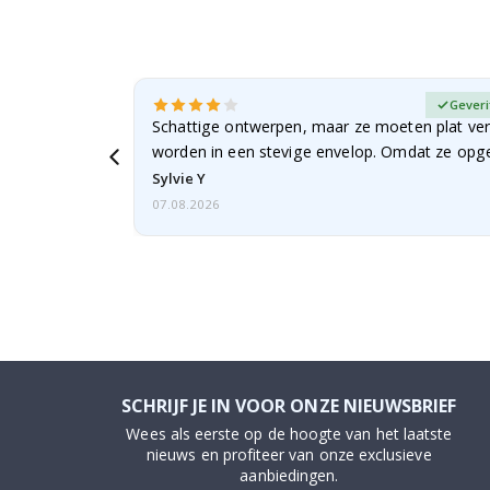
fieerde koper
Geveri
Schattige ontwerpen, maar ze moeten plat ve
worden in een stevige envelop. Omdat ze opg
beetje…
Sylvie Y
07.08.2026
SCHRIJF JE IN VOOR ONZE NIEUWSBRIEF
Wees als eerste op de hoogte van het laatste
nieuws en profiteer van onze exclusieve
aanbiedingen.