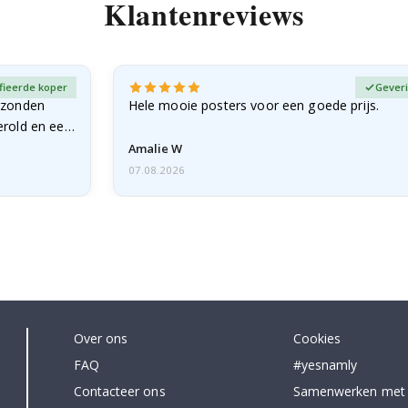
Klantenreviews
fieerde koper
Geveri
rzonden
Hele mooie posters voor een goede prijs.
erold en een
Amalie W
07.08.2026
Over ons
Cookies
FAQ
#yesnamly
Contacteer ons
Samenwerken met