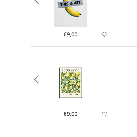
Special
€9,00
Price
Special
€9,00
Price