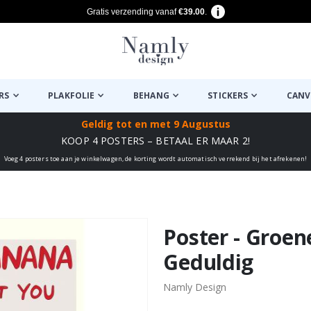
Gratis verzending vanaf
€39.00
.
RS
PLAKFOLIE
BEHANG
STICKERS
CANV
Geldig tot
en met 9 Augustus
KOOP 4 POSTERS – BETAAL ER MAAR 2!
Voeg 4 posters toe aan je winkelwagen, de korting wordt automatisch verrekend bij het afrekenen!
euk ✔
Poster - Groe
Geduldig
Namly Design