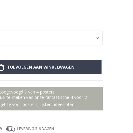
Poster – Roze M
TOEVOEGEN AAN WINKELWAGEN
 toegevoegd 0 van 4 posters
ik te maken van onze fantastische 4 voor 2
geldig voor posters, lijsten uitgesloten.
9
LEVERING 3-6 DAGEN