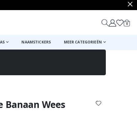
produ
0
winkel
AS
NAAMSTICKERS
MEER CATEGORIEËN
Mand
Naar de kassa
ne Banaan Wees