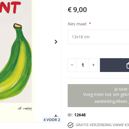
€ 9,00
Kies maat
Special
39,00 €
Price
Je hebt
Voeg meer toe om gebru
aanbieding.Alleen 
ID
12648
GRATIS VERZENDING VANAF €3