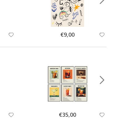
Special
€9,00
Price
Special
€35,00
Price