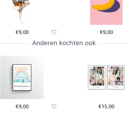
Special
Special
€9,00
€9,00
Price
Price
Anderen kochten ook
Special
Special
€9,00
€15,00
Price
Price