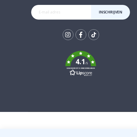
INSCHRIJVEN
Tik
To
k
4.1
/5
GEBASEERD OP 1029 BEOORDELINGEN