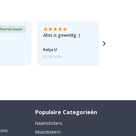
fieerde koper
Gever
Alles is geweldig :)
Katja U
07.08.2026
Populaire Categorieën
Naamstickers
 ons
Muurstickers