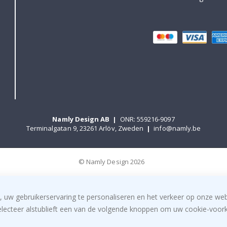
Namly Design AB
|
ONR: 559216-9097
Terminalgatan 9, 23261 Arlöv, Zweden
|
info@namly.be
© Namly Design 2026
, uw gebruikerservaring te personaliseren en het verkeer op onze we
electeer alstublieft een van de volgende knoppen om uw cookie-voorke