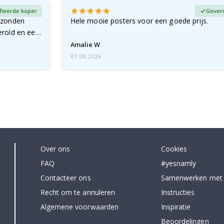
fieerde koper
Geveri
rzonden
Hele mooie posters voor een goede prijs.
erold en een
Amalie W
07.08.2026
Over ons
Cookies
FAQ
#yesnamly
Contacteer ons
Samenwerken met
Recht om te annuleren
Instructies
Algemene voorwaarden
Inspiratie
Beoordelingen