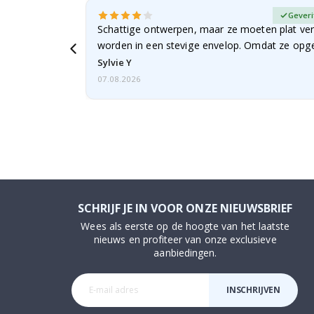
fieerde koper
Geveri
Schattige ontwerpen, maar ze moeten plat ve
worden in een stevige envelop. Omdat ze opg
beetje…
Sylvie Y
07.08.2026
SCHRIJF JE IN VOOR ONZE NIEUWSBRIEF
Wees als eerste op de hoogte van het laatste
nieuws en profiteer van onze exclusieve
aanbiedingen.
INSCHRIJVEN