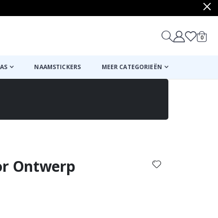
produ
0
winkel
AS
NAAMSTICKERS
MEER CATEGORIEËN
Mand
Naar de kassa
ior Ontwerp