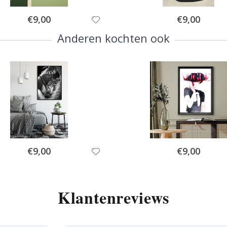
Special
Special
€9,00
€9,00
Price
Price
Anderen kochten ook
Special
Special
€9,00
€9,00
Price
Price
Klantenreviews