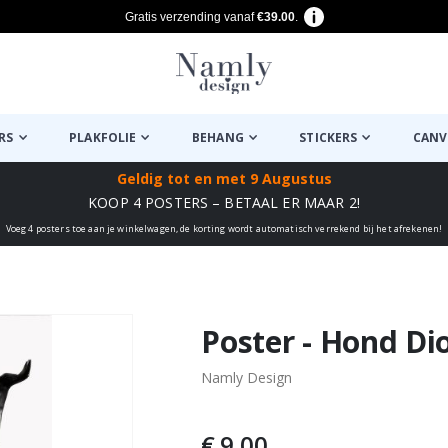
Gratis verzending vanaf
€39.00
.
RS
PLAKFOLIE
BEHANG
STICKERS
CANV
Geldig tot
en met 9 Augustus
KOOP 4 POSTERS – BETAAL ER MAAR 2!
Voeg 4 posters toe aan je winkelwagen, de korting wordt automatisch verrekend bij het afrekenen!
euk ✔
Poster - Hond D
Namly Design
€ 9,00