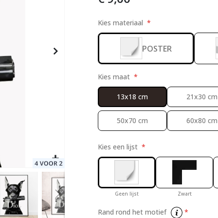
Kies materiaal
2
POSTER
Special
15,00 €
Price
Kies maat
13x18 cm
21x30 cm
50x70 cm
60x80 cm
Kies een lijst
Geen lijst
Zwart
Rand rond het motief