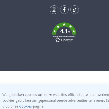
Tik
To
k
4.1
/5
GEBASEERD OP 1029 BEOORDELINGEN
We gebruiken cookies om onze websites efficiënter te laten werken
cookies gebruiken om gepersonaliseerde advertenties te leveren. S
u op onze
Cookies
-pagina.