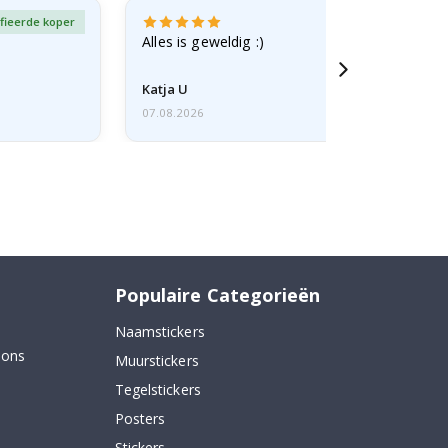
fieerde koper
Gever
Alles is geweldig :)
Katja U
07.08.2026
Populaire Categorieën
Naamstickers
 ons
Muurstickers
Tegelstickers
Posters
Stickers