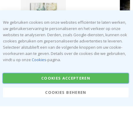
We gebruiken cookies om onze websites efficiënter te laten werken,
uw gebruikerservaring te personaliseren en het verkeer op onze
websites te analyseren. Derden, zoals Google-diensten, kunnen ook
cookies gebruiken om gepersonaliseerde advertenties te leveren.
Selecteer alstublieft een van de volgende knoppen om uw cookie-
Special
€49,00
Sp
€
Price
Pr
voorkeuren aan te geven. Details over de cookies die we gebruiken,
vindt u op onze
Cookies
-pagina.
SCHRIJF JE IN VOOR ONZE NIEUWSBRIEF
COOKIES ACCEPTEREN
Wees als eerste op de hoogte van het laatste nieuws en
profiteer van onze exclusieve aanbiedingen.
COOKIES BEHEREN
INSCHRIJVEN
Tik