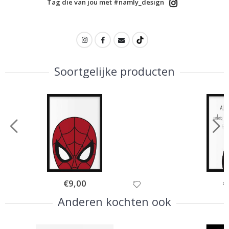
Tag die van jou met #namly_design
Soortgelijke producten
Special
€9,00
Sp
€
Price
Pr
Anderen kochten ook