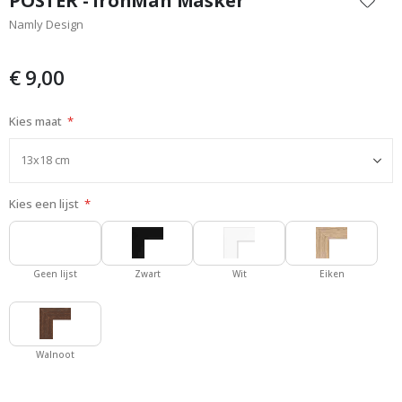
POSTER - IronMan Masker
het
Namly Design
begin
van
de
€ 9,00
afbeeldingen-
gallerij
Kies maat
Kies een lijst
Geen lijst
Zwart
Wit
Eiken
Walnoot