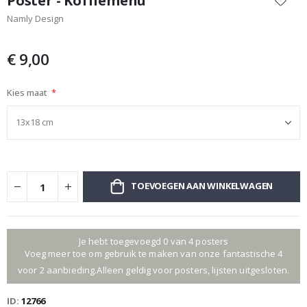
Poster - Koffiemenu
het
Namly Design
begin
van
de
€ 9,00
afbeeldingen-
gallerij
Kies maat
TOEVOEGEN AAN WINKELWAGEN
Je hebt toegevoegd 0 van 4 posters
Voeg meer toe om gebruik te maken van onze fantastische 4
voor 2 aanbieding.Alleen geldig voor posters, lijsten uitgesloten.
ID
12766