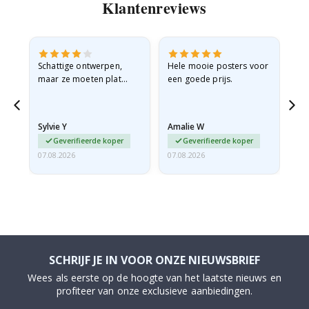
Klantenreviews
Schattige ontwerpen,
Hele mooie posters voor
All
maar ze moeten plat
een goede prijs.
verzonden worden in een
stevige envelop. Omdat
ze opgerold en een
Sylvie Y
Amalie W
Ka
beetje…
Geverifieerde koper
Geverifieerde koper
07.08.2026
07.08.2026
07.
SCHRIJF JE IN VOOR ONZE NIEUWSBRIEF
Wees als eerste op de hoogte van het laatste nieuws en
profiteer van onze exclusieve aanbiedingen.