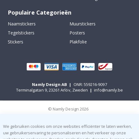
Populaire Categorieën
Naamstickers
Muurstickers
Tegelstickers
Posters
Stickers
Plakfolie
Namly Design AB
|
ONR: 559216-9097
Terminalgatan 9, 23261 Arlöv, Zweden
|
info@namly.be
© Namly Design 2026
We gebruiken cookies om onze websites efficiënter te laten werken,
uw gebruikerservaring te personaliseren en het verkeer op onze