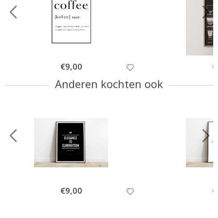
Special
€9,00
Sp
€
Price
Pr
Anderen kochten ook
Special
€9,00
Sp
€
Price
Pr