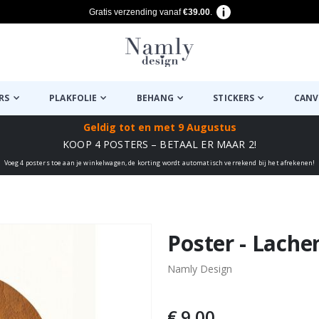
Gratis verzending vanaf
€39.00
.
RS
PLAKFOLIE
BEHANG
STICKERS
CANV
Geldig tot
en met 9 Augustus
KOOP 4 POSTERS – BETAAL ER MAAR 2!
Voeg 4 posters toe aan je winkelwagen, de korting wordt automatisch verrekend bij het afrekenen!
euk ✔
Poster - Lach
Namly Design
€ 9,00