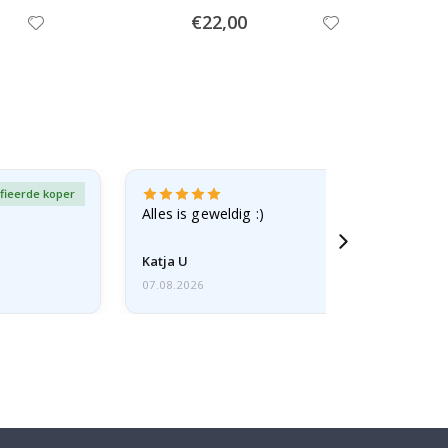
Special
€22,00
Price
fieerde koper
Gever
Alles is geweldig :)
Katja U
07.08.2026