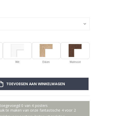
Muursticker - Ko
Wit
Eiken
Walnoot
TOEVOEGEN AAN WINKELWAGEN
 toegevoegd 0 van 4 posters
ik te maken van onze fantastische 4 voor 2