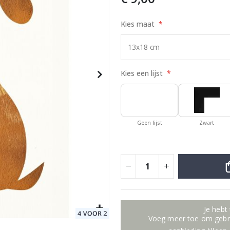
Kies maat
Special
29,00 €
Price
Kies een lijst
Geen lijst
Zwart
Je hebt
Voeg meer toe om gebru