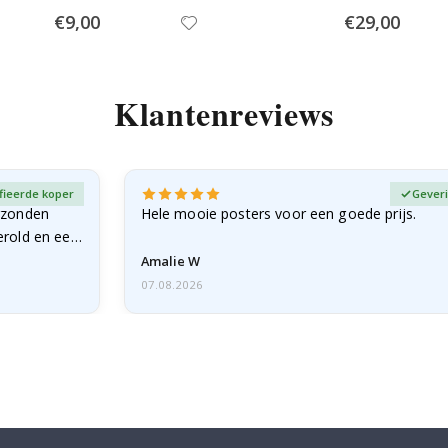
Special
Special
€9,00
€29,00
Price
Price
Klantenreviews
fieerde koper
Geveri
rzonden
Hele mooie posters voor een goede prijs.
erold en een
Amalie W
07.08.2026