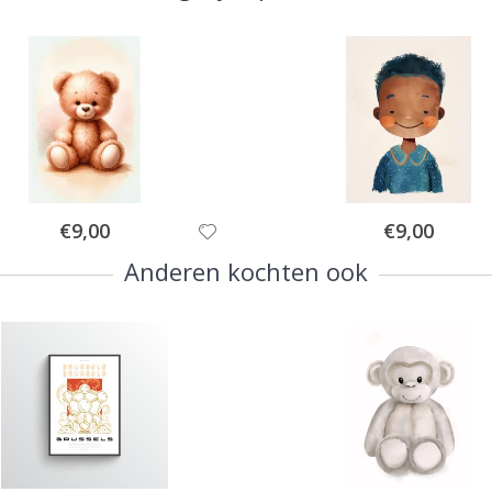
Special
Special
€9,00
€9,00
Price
Price
Anderen kochten ook