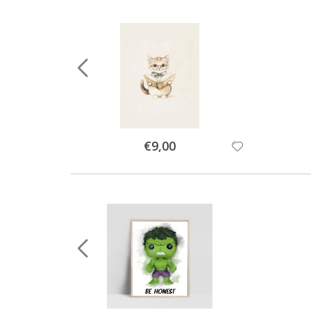
Special
€9,00
Price