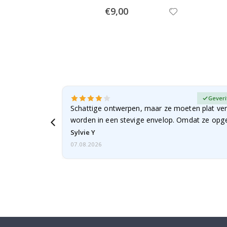
Special
€9,00
Price
fieerde koper
Geveri
Schattige ontwerpen, maar ze moeten plat ve
worden in een stevige envelop. Omdat ze opg
beetje…
Sylvie Y
07.08.2026