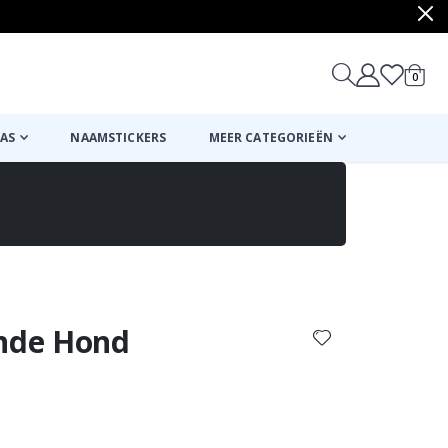
produ
0
winkel
AS
NAAMSTICKERS
MEER CATEGORIEËN
Mand
Naar de kassa
ende Hond