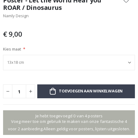
Poster - Let the World Hear you
het
ROAR / Dinosaurus
begin
Namly Design
van
de
afbeeldingen-
€ 9,00
gallerij
Kies maat
TOEVOEGEN AAN WINKELWAGEN
Je hebt toegevoegd 0 van 4 posters
Voeg meer toe om gebruik te maken van onze fantastische 4
voor 2 aanbieding.Alleen geldig voor posters, lijsten uitgesloten.