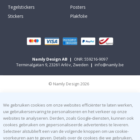
Tegelstickers
Posters
Stickers
Plakfolie
Namly Design AB
|
ONR: 559216-9097
Terminalgatan 9, 23261 Arlöv, Zweden
|
info@namly.be
© Namly Design 2026
We gebruiken cookies om onze websites efficiënter te laten werken,
uw gebruikerservaring te personaliseren en het verkeer op onze
websites te analyseren. Derden, zoals Google-diensten, kunnen ook
cookies gebruiken om gepersonaliseerde advertenties te leveren.
Selecteer alstublieft een van de volgende knoppen om uw cookie-
voorkeuren aan te geven. Details over de cookies die we gebruiken,