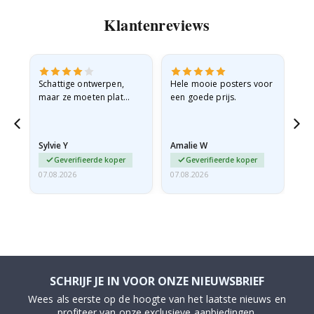
Klantenreviews
Schattige ontwerpen,
Hele mooie posters voor
All
maar ze moeten plat
een goede prijs.
verzonden worden in een
stevige envelop. Omdat
ze opgerold en een
Sylvie Y
Amalie W
Ka
beetje…
Geverifieerde koper
Geverifieerde koper
07.08.2026
07.08.2026
07.
SCHRIJF JE IN VOOR ONZE NIEUWSBRIEF
Wees als eerste op de hoogte van het laatste nieuws en
profiteer van onze exclusieve aanbiedingen.