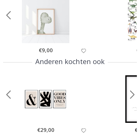
Special
€9,00
Sp
€
Price
Pr
Anderen kochten ook
Special
€29,00
Spe
€
Price
Pri