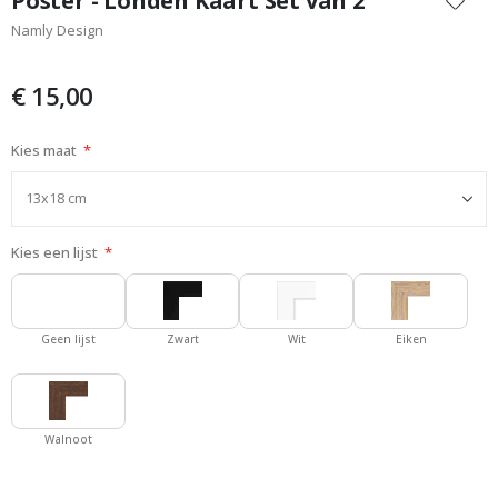
Poster - Londen Kaart Set van 2
het
Namly Design
begin
van
de
€ 15,00
afbeeldingen-
gallerij
Kies maat
Kies een lijst
Geen lijst
Zwart
Wit
Eiken
Walnoot