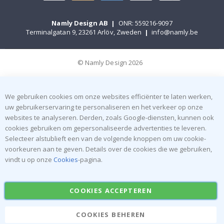
Namly Design AB
|
ONR: 559216-9097
Terminalgatan 9, 23261 Arlöv, Zweden
|
info@namly.be
© Namly Design 2026
We gebruiken cookies om onze websites efficiënter te laten werken,
uw gebruikerservaring te personaliseren en het verkeer op onze
websites te analyseren. Derden, zoals Google-diensten, kunnen ook
cookies gebruiken om gepersonaliseerde advertenties te leveren.
Selecteer alstublieft een van de volgende knoppen om uw cookie-
voorkeuren aan te geven. Details over de cookies die we gebruiken,
vindt u op onze
Cookies
-pagina.
COOKIES ACCEPTEREN
COOKIES BEHEREN