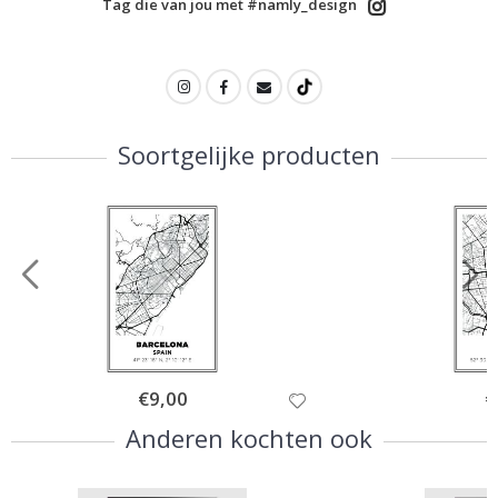
Tag die van jou met #namly_design
Soortgelijke producten
Special
€9,00
Sp
€
Price
Pr
Anderen kochten ook