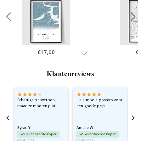
Special
€17,00
Spe
€
Price
Pri
Klantenreviews
Schattige ontwerpen,
Hele mooie posters voor
All
maar ze moeten plat
een goede prijs.
verzonden worden in een
stevige envelop. Omdat
ze opgerold en een
Sylvie Y
Amalie W
Ka
beetje…
Geverifieerde koper
Geverifieerde koper
07.08.2026
07.08.2026
07.