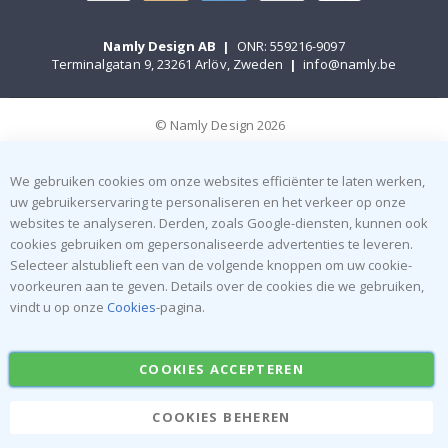
Namly Design AB
|
ONR: 559216-9097
Terminalgatan 9, 23261 Arlöv, Zweden
|
info@namly.be
© Namly Design 2026
We gebruiken cookies om onze websites efficiënter te laten werken,
uw gebruikerservaring te personaliseren en het verkeer op onze
websites te analyseren. Derden, zoals Google-diensten, kunnen ook
cookies gebruiken om gepersonaliseerde advertenties te leveren.
Selecteer alstublieft een van de volgende knoppen om uw cookie-
voorkeuren aan te geven. Details over de cookies die we gebruiken,
vindt u op onze
Cookies
-pagina.
COOKIES ACCEPTEREN
COOKIES BEHEREN