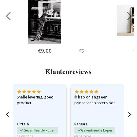
Special
€9,00
Sp
€
Price
Pr
Klantenreviews
Snelle levering, goed
Ik heb onlangs een
Ik 
product
prinsessenposter voor
goe
g
mijn kleindochter
oo
besteld. De poster was
lev
tijdens de verzending
Gitte A
Renea L
Sa
licht…
Geverifieerde koper
Geverifieerde koper
06.08.2026
05.08.2026
05.