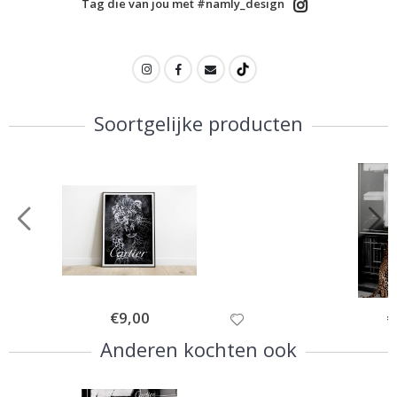
Tag die van jou met #namly_design
Soortgelijke producten
Special
€9,00
Sp
€
Price
Pr
Anderen kochten ook