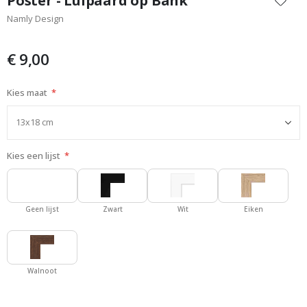
Poster - Luipaard op Bank
het
Namly Design
begin
van
de
€ 9,00
afbeeldingen-
gallerij
Kies maat
Kies een lijst
Geen lijst
Zwart
Wit
Eiken
Walnoot