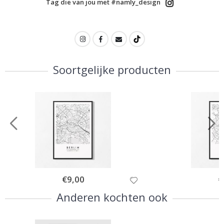
Tag die van jou met #namly_design
Soortgelijke producten
Special
€9,00
Sp
€
Price
Pr
Anderen kochten ook