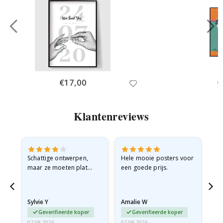
Special
€17,00
Sp
€
Price
Pr
Klantenreviews
Schattige ontwerpen,
Hele mooie posters voor
All
maar ze moeten plat
een goede prijs.
verzonden worden in een
stevige envelop. Omdat
ze opgerold en een
Sylvie Y
Amalie W
Ka
beetje…
Geverifieerde koper
Geverifieerde koper
07.08.2026
07.08.2026
07.