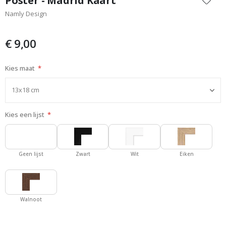
Poster - Madrid Kaart
het
Namly Design
begin
van
de
€ 9,00
afbeeldingen-
gallerij
Kies maat
Kies een lijst
Geen lijst
Zwart
Wit
Eiken
Walnoot