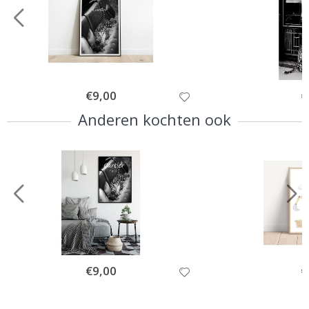
Special
€9,00
Sp
€
Price
Pr
Anderen kochten ook
Special
€9,00
Sp
€
Price
Pr