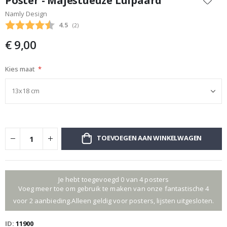
Poster - Majestueuze Luipaard
het
Namly Design
begin
Gemiddelde beoordeling:
4.5
(
aantal stemmen:
2
)
van
de
€ 9,00
afbeeldingen-
gallerij
Kies maat
TOEVOEGEN AAN WINKELWAGEN
Je hebt toegevoegd 0 van 4 posters
Voeg meer toe om gebruik te maken van onze fantastische 4
voor 2 aanbieding.Alleen geldig voor posters, lijsten uitgesloten.
ID
11900