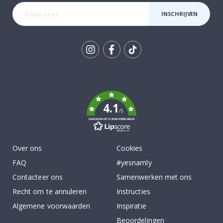
INSCHRIJVEN
Tik
To
k
4.1
/5
GEBASEERD OP 1030 BEOORDELINGEN
Over ons
Cookies
FAQ
#yesnamly
Contacteer ons
Samenwerken met ons
Recht om te annuleren
Instructies
Algemene voorwaarden
Inspiratie
Beoordelingen