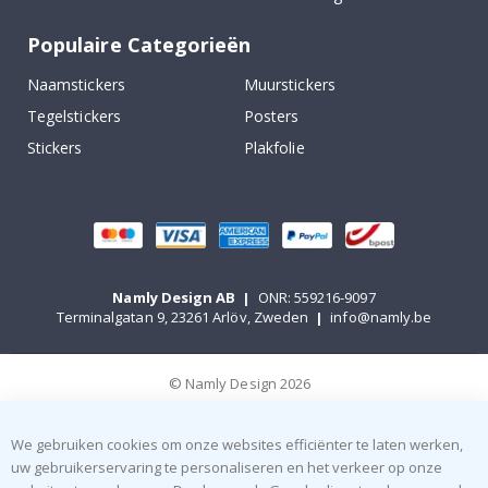
Populaire Categorieën
Naamstickers
Muurstickers
Tegelstickers
Posters
Stickers
Plakfolie
Namly Design AB
|
ONR: 559216-9097
Terminalgatan 9, 23261 Arlöv, Zweden
|
info@namly.be
© Namly Design 2026
We gebruiken cookies om onze websites efficiënter te laten werken,
uw gebruikerservaring te personaliseren en het verkeer op onze