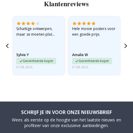
Klantenreviews
Schattige ontwerpen,
Hele mooie posters voor
All
maar ze moeten plat
een goede prijs.
verzonden worden in een
stevige envelop. Omdat
ze opgerold en een
Sylvie Y
Amalie W
Ka
beetje…
Geverifieerde koper
Geverifieerde koper
07.08.2026
07.08.2026
07.
SCHRIJF JE IN VOOR ONZE NIEUWSBRIEF
Wees als eerste op de hoogte van het laatste nieuws en
profiteer van onze exclusieve aanbiedingen.