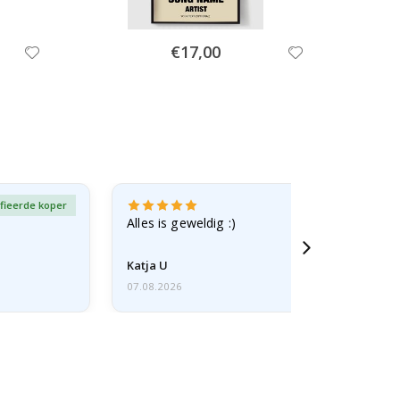
Special
€17,00
Price
fieerde koper
Gever
Alles is geweldig :)
Katja U
07.08.2026