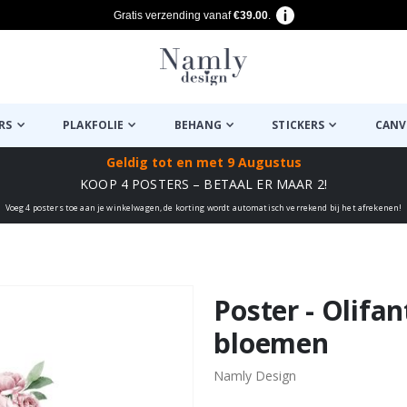
Gratis verzending vanaf
€39.00
.
RS
PLAKFOLIE
BEHANG
STICKERS
CANV
Geldig tot
en met 9 Augustus
KOOP 4 POSTERS – BETAAL ER MAAR 2!
Voeg 4 posters toe aan je winkelwagen, de korting wordt automatisch verrekend bij het afrekenen!
euk ✔
Poster - Olifa
bloemen
Namly Design