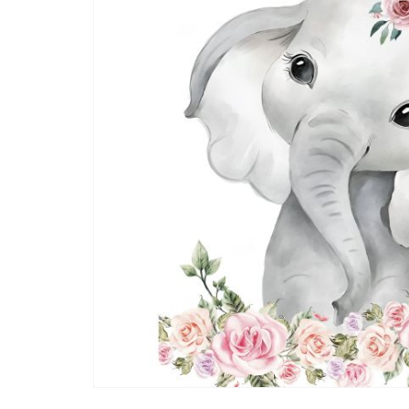
afbeeldingen-
gallerij
Gepersonaliseerde poster - Liedtekst Cirkel
Ga