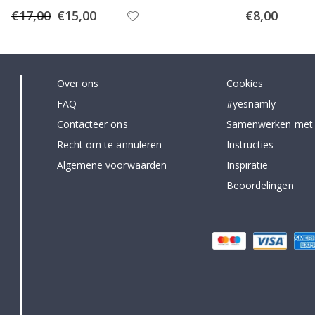
Special
Special
€17,00
€15,00
€8,00
Price
Price
Over ons
Cookies
FAQ
#yesnamly
Contacteer ons
Samenwerken met
Recht om te annuleren
Instructies
Algemene voorwaarden
Inspiratie
Beoordelingen