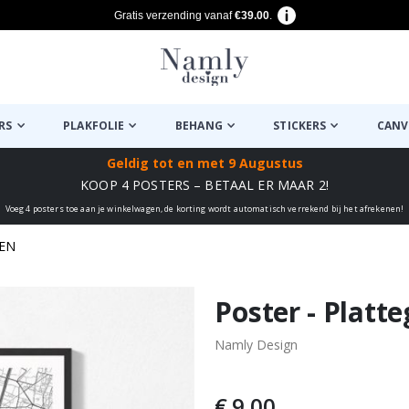
Gratis verzending vanaf
€39.00
.
RS
PLAKFOLIE
BEHANG
STICKERS
CANV
Geldig tot
en met 9 Augustus
KOOP 4 POSTERS – BETAAL ER MAAR 2!
Voeg 4 posters toe aan je winkelwagen, de korting wordt automatisch verrekend bij het afrekenen!
EN
euk ✔
Poster - Platt
Namly Design
€ 9,00