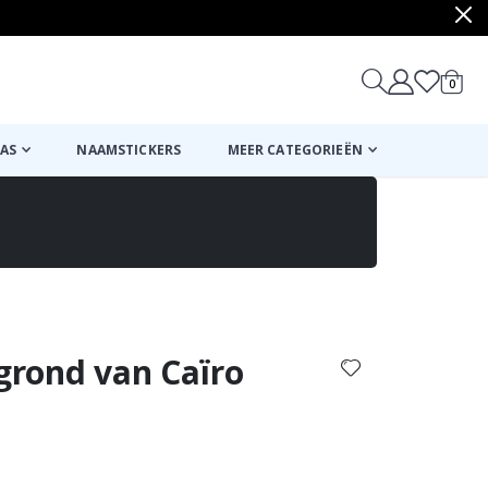
produ
0
winkel
AS
NAAMSTICKERS
MEER CATEGORIEËN
Mand
Naar de kassa
egrond van Caïro