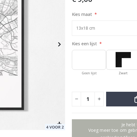
Kies maat
oster
Special
17,00 €
Price
Kies een lijst
Geen lijst
Zwart
Je hebt
Voeg meer toe om gebru