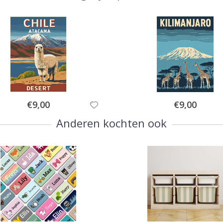
Special
Special
€9,00
€9,00
Price
Price
Anderen kochten ook