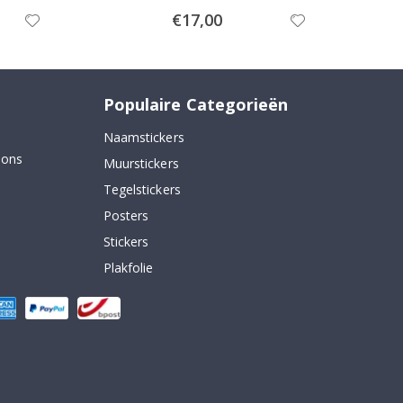
Special
€17,00
Price
Populaire Categorieën
Naamstickers
 ons
Muurstickers
Tegelstickers
Posters
Stickers
Plakfolie