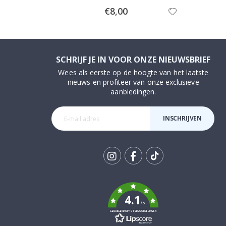
Special
€8,00
Price
SCHRIJF JE IN VOOR ONZE NIEUWSBRIEF
Wees als eerste op de hoogte van het laatste
nieuws en profiteer van onze exclusieve
aanbiedingen.
INSCHRIJVEN
Tik
To
k
4.1
/5
GEBASEERD OP 1019 BEOORDELINGEN