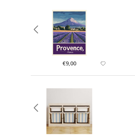
Special
€9,00
Price