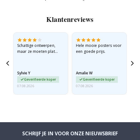
Price
Pr
Klantenreviews
Schattige ontwerpen,
Hele mooie posters voor
All
maar ze moeten plat
een goede prijs.
verzonden worden in een
stevige envelop. Omdat
ze opgerold en een
Sylvie Y
Amalie W
Ka
beetje…
Geverifieerde koper
Geverifieerde koper
07.08.2026
07.08.2026
07.
SCHRIJF JE IN VOOR ONZE NIEUWSBRIEF