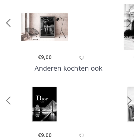
Special
€9,00
Sp
€
Price
Pr
Anderen kochten ook
Special
€9,00
Sp
€