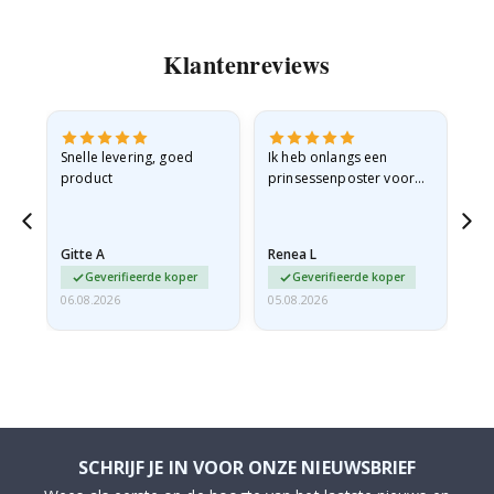
Klantenreviews
 en
Snelle levering, goed
Ik heb onlangs een
Ik 
product
prinsessenposter voor
goe
ad
mijn kleindochter
oo
d
besteld. De poster was
lev
tijdens de verzending
Gitte A
Renea L
Sa
licht…
Geverifieerde koper
Geverifieerde koper
06.08.2026
05.08.2026
05.
SCHRIJF JE IN VOOR ONZE NIEUWSBRIEF