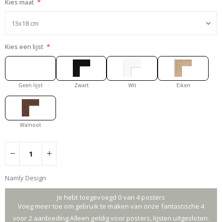
Kies maat
Kies een lijst
Geen lijst
Zwart
Wit
Eiken
Walnoot
Namly Design
Je hebt toegevoegd 0 van 4 posters
Voeg meer toe om gebruik te maken van onze fantastische 4
voor 2 aanbieding.Alleen geldig voor posters, lijsten uitgesloten.