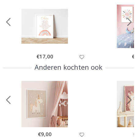
Special
€17,00
Spe
€
Price
Pri
Anderen kochten ook
Special
€9,00
Sp
€
Price
Pr