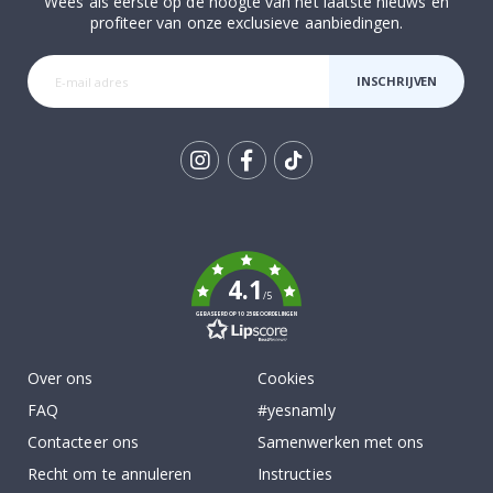
Wees als eerste op de hoogte van het laatste nieuws en
profiteer van onze exclusieve aanbiedingen.
INSCHRIJVEN
Tik
To
k
4.1
/5
GEBASEERD OP 1025 BEOORDELINGEN
Over ons
Cookies
FAQ
#yesnamly
Contacteer ons
Samenwerken met ons
Recht om te annuleren
Instructies